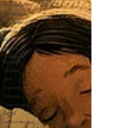
Interviste
Letteratura
Audiolibri
Teatro
Sport
Natura
Tradizioni
popolari
Cinema
Arte
Fumetto
Scienza
Televisione
Diritti
Cortometraggi