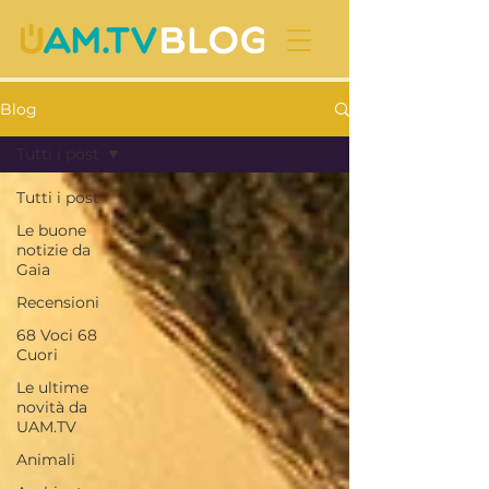
Blog
Tutti i post
Tutti i post
Le buone
notizie da
Gaia
Recensioni
68 Voci 68
Cuori
Le ultime
novità da
UAM.TV
Animali