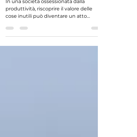
Mente e Spiritualità
Il valore delle cose inutili
In una società ossessionata dalla
produttività, riscoprire il valore delle
cose inutili può diventare un atto
rivoluzionario. Un viaggio tra arte,
contemplazione, lentezza e umanità.