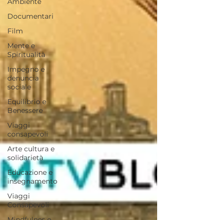
Ambiente
Documentari
Film
Mente e
Spiritualità
Impegno e
denuncia
sociale
Equilibrio e
Benessere
Viaggi
consapevoli
Arte cultura e
solidarietà
Educazione e
insegnamento
Viaggi
Consapevoli
Mindfulnes e