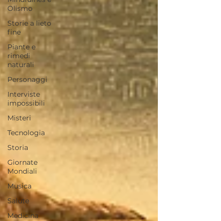
Olismo
Storie a lieto
fine
Piante e
rimedi
naturali
Personaggi
Interviste
impossibili
Misteri
Tecnologia
Storia
Giornate
Mondiali
Musica
Salute
Medicina