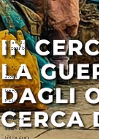
Storie a lieto
fine
Piante e rimedi
naturali
Personaggi
Interviste
impossibili
Misteri
Tecnologia
Storia
Giornate
Mondiali
Musica
Salute
Medicina
Interviste
Letteratura