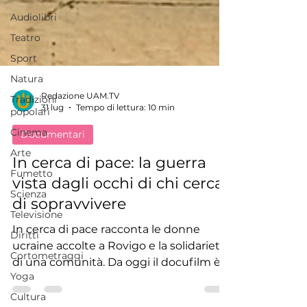
Audiolibri
Teatro
Sport
Natura
Tradizioni
popolari
Redazione UAM.TV
Cinema
31 lug
Tempo di lettura: 10 min
Arte
Documentari
Fumetto
In cerca di pace: la guerra
Scienza
vista dagli occhi di chi cerca
Televisione
di sopravvivere
Diritti
Cortometraggi
In cerca di pace racconta le donne
ucraine accolte a Rovigo e la solidarietà
Yoga
di una comunità. Da oggi il docufilm è
Cultura
gratis su UAM.TV, senza abbonamento.