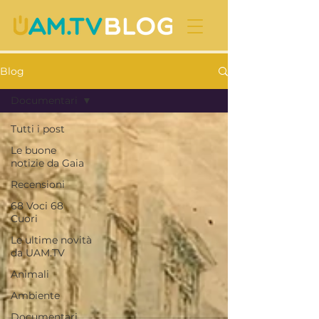
Blog
Documentari
Tutti i post
Le buone
notizie da Gaia
Recensioni
68 Voci 68
Cuori
Le ultime novità
da UAM.TV
Animali
Ambiente
Documentari