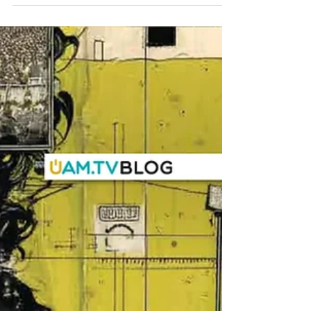
libertà che oggi risuona più
che mai
Scopri Climbing Iran su UAM.TV, il
documentario che racconta la storia
dell'arrampicatrice iraniana Nasim Eshqi
e il suo percorso di libertà, coraggio e
autodeterminazione.