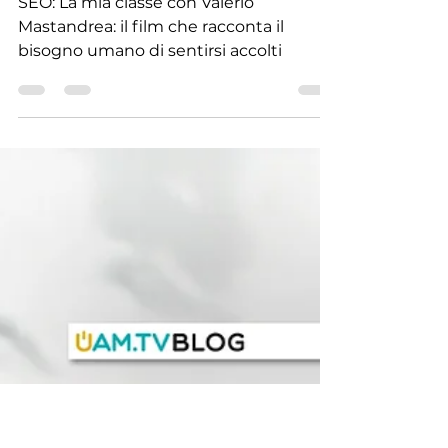
Redazione UAM.TV
12 giu
Tempo di lettura: 3 min
Recensioni
La mia classe: il linguaggio
universale dell’umanità
SEO: La mia classe con Valerio
Mastandrea: il film che racconta il
bisogno umano di sentirsi accolti