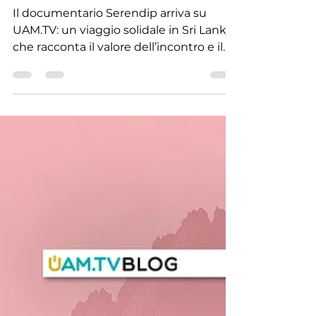
Recensioni
Serendip: il viaggio,
l’incontro e l’arte di trovare
ciò che non stavamo
cercando
Il documentario Serendip arriva su
UAM.TV: un viaggio solidale in Sri Lanka
che racconta il valore dell’incontro e il
significato profondo della serendipità.