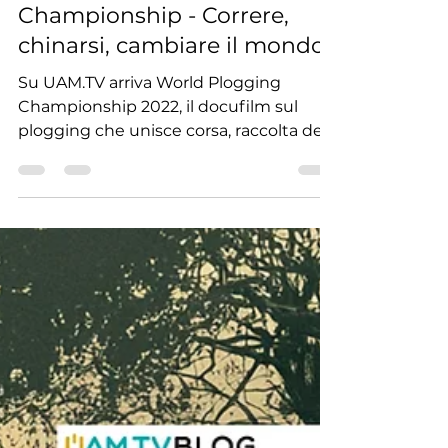
Redazione UAM.TV
10 lug
Tempo di lettura: 5 min
Documentari
World Plogging
Championship - Correre,
chinarsi, cambiare il mondo
Su UAM.TV arriva World Plogging
Championship 2022, il docufilm sul
plogging che unisce corsa, raccolta dei
rifiuti e cura dell’ambiente.