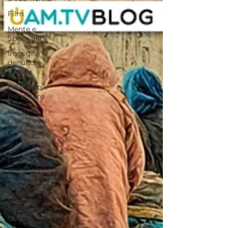
Film
Mente e
Spiritualità
Impegno e
denuncia
sociale
Equilibrio e
Benessere
Viaggi
consapevoli
Arte cultura e
solidarietà
Educazione e
insegnamento
Viaggi
Consapevoli
Mindfulnes e
Olismo