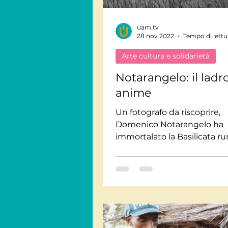
uam.tv
Viaggi Consapevoli
28 nov 2022
Tempo di lettu
Arte cultura e solidarietà
Personaggi
Intervis
Notarangelo: il ladro
anime
Giornate Mondiali
M
Un fotografo da riscoprire,
Domenico Notarangelo ha
immortalato la Basilicata rur
Questo documentario ne ri
Audiolibri
la storia, in un...