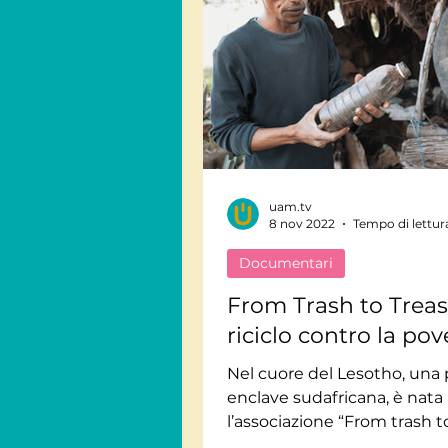
uam.tv
8 nov 2022
Tempo di lettur
Documentari
From Trash to Treasu
riciclo contro la pov
Nel cuore del Lesotho, una 
enclave sudafricana, è nata
l’associazione “From trash t
treasure”. Il loro manifesto?