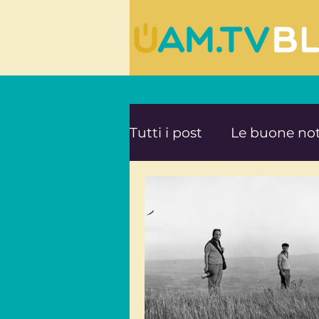
Tutti i post
Le buone not
Le ultime novità da UA
Mente e Spiritualità
Viaggi consapevoli
A