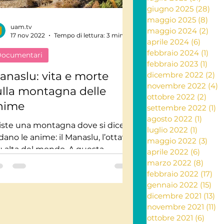
giugno 2025
(28)
28 
maggio 2025
(8)
8 po
uam.tv
ante e rimedi naturali
maggio 2024
(2)
2 po
17 nov 2022
Tempo di lettura: 3 min
aprile 2024
(6)
6 post
febbraio 2024
(1)
1 po
ocumentari
febbraio 2023
(1)
1 po
ia
anaslu: vita e morte
dicembre 2022
(2)
2 
novembre 2022
(4)
4
ulla montagna delle
ottobre 2022
(2)
2 po
nime
settembre 2022
(1)
1 
Letteratura
agosto 2022
(1)
1 post
iste una montagna dove si dice
luglio 2022
(1)
1 post
dano le anime: il Manaslu, l’ottava
maggio 2022
(3)
3 po
ù alta del mondo. A questa
aprile 2022
(6)
6 post
ntagna, meta ambita dagli
marzo 2022
(8)
8 pos
inisti...
febbraio 2022
(17)
17 
gennaio 2022
(15)
15 
dicembre 2021
(13)
13
novembre 2021
(11)
11
ottobre 2021
(6)
6 pos