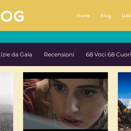
Home
Blog
UA
izie da Gaia
Recensioni
68 Voci 68 Cuor
M.TV
Animali
Ambiente
Documentar
Impegno e denuncia sociale
Equilibrio e B
rte cultura e solidarietà
Educazione e ins