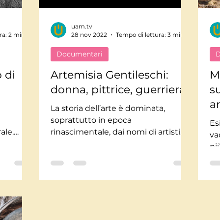
uam.tv
Mindfulnes e Olismo
Storie a lieto fine
Pi
ra: 2 min
28 nov 2022
Tempo di lettura: 3 min
Documentari
D
te impossibili
Misteri
Tecnologia
Stor
 di
Artemisia Gentileschi:
M
donna, pittrice, guerriera
s
a
usica
Salute
Medicina
Interviste
La storia dell’arte è dominata,
soprattutto in epoca
Es
ale.
rinascimentale, dai nomi di artisti
va
percorre
maschili. Ma esiste tra loro una
pi
donna, una...
mo
alp