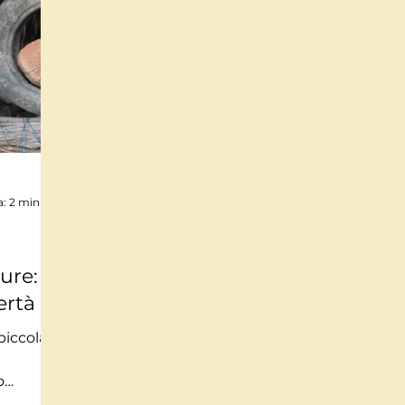
a: 2 min
re: il
ertà
piccola
o