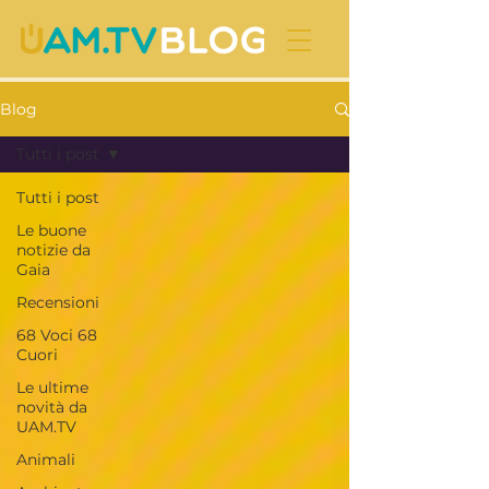
Blog
Tutti i post
Tutti i post
Le buone
notizie da
Gaia
Recensioni
68 Voci 68
Cuori
Le ultime
novità da
UAM.TV
Animali