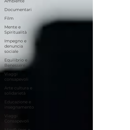
Ambiente
Documentari
Film
Mente e
Spiritualità
Impegno e
denuncia
sociale
Equilibrio e
Benessere
Viaggi
consapevoli
Arte cultura e
solidarietà
Educazione e
insegnamento
Viaggi
Consapevoli
Mindfulnes e