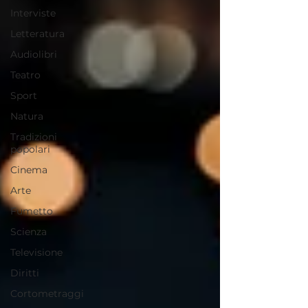
Interviste
Letteratura
Audiolibri
Teatro
Sport
Natura
Tradizioni
popolari
Cinema
Arte
Fumetto
Scienza
Televisione
Diritti
Cortometraggi