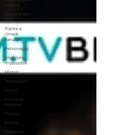
Olismo
Storie a lieto
fine
Piante e
rimedi
naturali
Personaggi
Interviste
impossibili
Misteri
Tecnologia
Storia
Giornate
Mondiali
Musica
Salute
Medicina