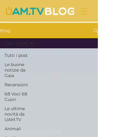
Blog
Tutti i post
Tutti i post
Le buone
notizie da
Gaia
Recensioni
68 Voci 68
Cuori
Le ultime
novità da
UAM.TV
Animali