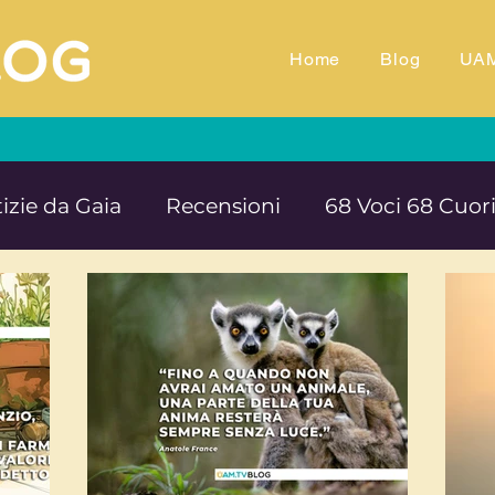
Home
Blog
UA
izie da Gaia
Recensioni
68 Voci 68 Cuor
M.TV
Animali
Ambiente
Documentar
Impegno e denuncia sociale
Equilibrio e B
rte cultura e solidarietà
Educazione e ins