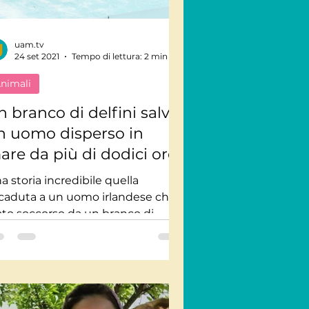
uam.tv
24 set 2021
Tempo di lettura: 2 min
nimali
n branco di delfini salva
n uomo disperso in
are da più di dodici ore
a storia incredibile quella
caduta a un uomo irlandese che è
ato soccorso da un branco di
lfini nelle gelide acque della
ntea...