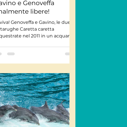
avino e Genoveffa
inalmente libere!
iva! Genoveffa e Gavino, le due
rtarughe Caretta caretta
questrate nel 2011 in un acquario
 Alghero, son tornate finalmente...