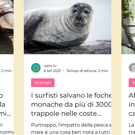
uam.tv
: 2 min
6 set 2021
Tempo di lettura: 2 min
Animali
A
o
I surfisti salvano le foche
A
la
monache da più di 3000
i
imi
trappole nelle coste
ca
hawaiane
se
ri
Purtroppo, l’impatto della pesca sul
La
R
l’enorme
mare è una cosa ben nota a tutti.
tr