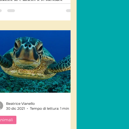
riferia di Empoli e si chiama
sociazione Cetras. Il nome sta...
Beatrice Vianello
30 dic 2021
Tempo di lettura: 1 min
nimali