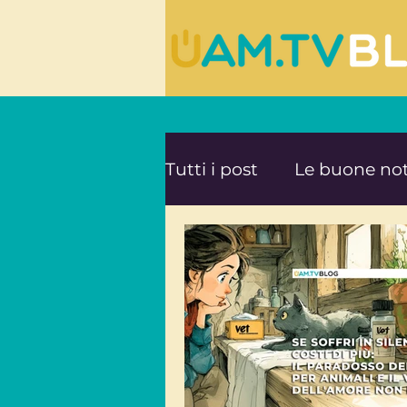
Tutti i post
Le buone not
Le ultime novità da UA
Mente e Spiritualità
Viaggi consapevoli
A