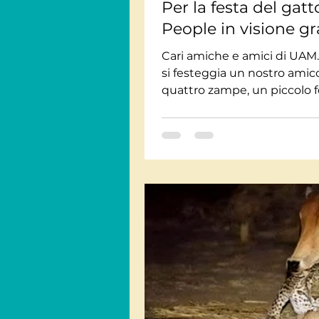
Per la festa del gatt
People in visione gr
Cari amiche e amici di UAM.
si festeggia un nostro amic
quattro zampe, un piccolo f
che nei secoli ha saputo
conquistare...