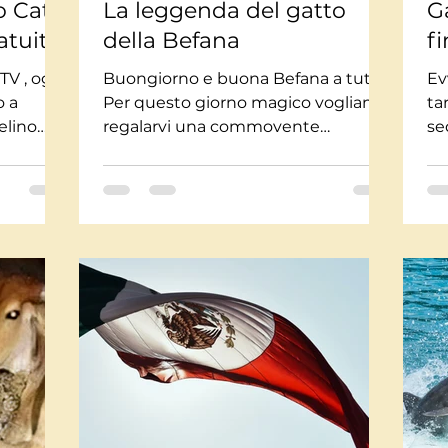
o Cat
La leggenda del gatto
G
atuita!
della Befana
f
TV , oggi
Buongiorno e buona Befana a tutti!
Evv
o a
Per questo giorno magico vogliamo
ta
elino
regalarvi una commovente
se
leggenda che piacerà ai tutti i
di
“gattari”,...