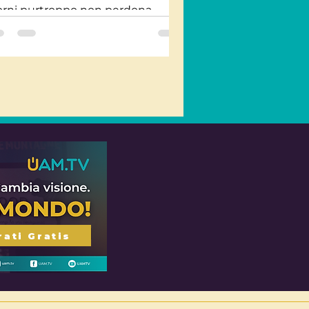
orni purtroppo non perdona
mmeno i nostri amici a quattro
mpe. Molti...
rati Gratis