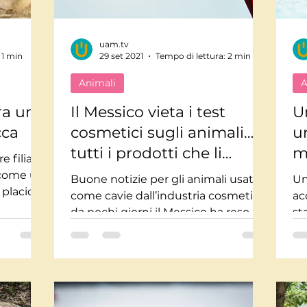
uam.tv
 1 min
29 set 2021
Tempo di lettura: 2 min
Animali
A
ra un
Il Messico vieta i test
U
cca
cosmetici sugli animali… e
u
tutti i prodotti che li
m
e filiale
utilizzano.
 come un
Buone notizie per gli animali usati
Un
 placida
come cavie dall’industria cosmetica:
ac
e in...
da pochi giorni il Messico ha reso
st
illegali i test sugli animali...
de
co