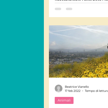
(International Polar bear Day
iniziativa dal WWF per omaggiare
e...
Beatrice Vianello
17 feb 2022
Tempo di lettura
Animali