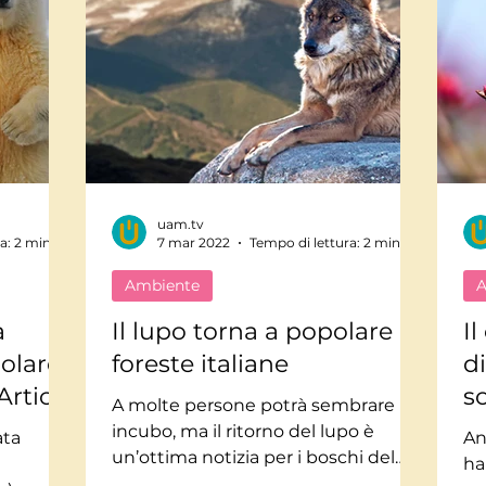
uam.tv
a: 2 min
7 mar 2022
Tempo di lettura: 2 min
Ambiente
A
a
Il lupo torna a popolare le
Il
olare,
foreste italiane
d
Artico.
so
A molte persone potrà sembrare un
T
incubo, ma il ritorno del lupo è
An
un’ottima notizia per i boschi del
ha
nostro paese. Grazie a uno sforzo...