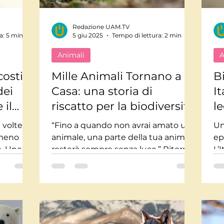
Redazione UAM.TV
Mindfulnes e Olismo
Storie a lieto fine
Pi
a: 5 min
5 giu 2025
Tempo di lettura: 2 min
Animali
A
te impossibili
Misteri
Tecnologia
Stor
costi
Mille Animali Tornano a
Bi
dei
Casa: una storia di
It
 il
riscatto per la biodiversità
l
usica
Salute
Medicina
Interviste
on
 volte
“Fino a quando non avrai amato un
Un
 meno
animale, una parte della tua anima
ep
e. Una
resterà sempre senza luce.” Ritorni
L’
re della
che guariscono C’è qualcosa di...
na
60