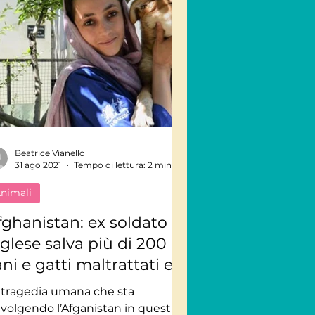
Beatrice Vianello
31 ago 2021
Tempo di lettura: 2 min
nimali
fghanistan: ex soldato
nglese salva più di 200
ni e gatti maltrattati e
 li porta a casa nel
 tragedia umana che sta
egno Unito
avolgendo l’Afganistan in questi