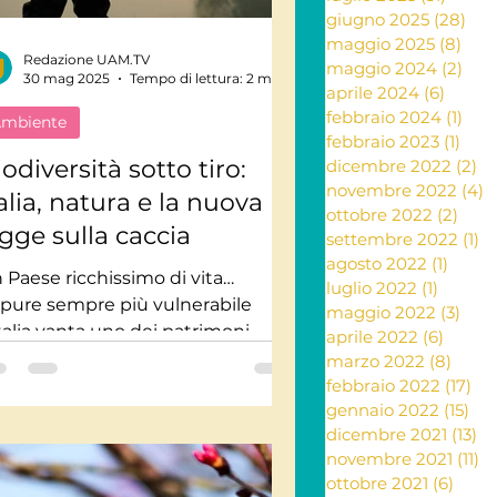
giugno 2025
(28)
28 
maggio 2025
(8)
8 po
Redazione UAM.TV
ante e rimedi naturali
maggio 2024
(2)
2 po
30 mag 2025
Tempo di lettura: 2 min
aprile 2024
(6)
6 post
febbraio 2024
(1)
1 po
mbiente
febbraio 2023
(1)
1 po
ia
odiversità sotto tiro:
dicembre 2022
(2)
2 
novembre 2022
(4)
4
alia, natura e la nuova
ottobre 2022
(2)
2 po
egge sulla caccia
settembre 2022
(1)
1 
Letteratura
agosto 2022
(1)
1 post
 Paese ricchissimo di vita…
luglio 2022
(1)
1 post
pure sempre più vulnerabile
maggio 2022
(3)
3 po
Italia vanta uno dei patrimoni
aprile 2022
(6)
6 post
turali più ricchi d’Europa: oltre
marzo 2022
(8)
8 pos
.000...
febbraio 2022
(17)
17 
gennaio 2022
(15)
15 
dicembre 2021
(13)
13
novembre 2021
(11)
11
ottobre 2021
(6)
6 pos