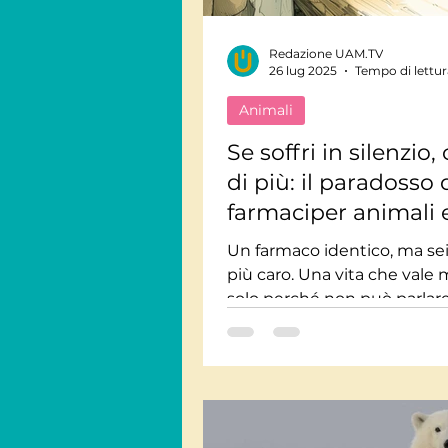
Redazione UAM.TV
Viaggi Consapevoli
26 lug 2025
Tempo di lettur
Animali
Personaggi
Intervis
Se soffri in silenzio, 
di più: il paradosso 
farmaciper animali e
Giornate Mondiali
M
valoredell'amore n
Un farmaco identico, ma sei
detto
più caro. Una vita che vale
Audiolibri
solo perché non può parlar
riflessione profonda sul valo
cura e della compassione.