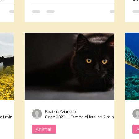
),
pe
As
Beatrice Vianello
: 1 min
6 gen 2022
Tempo di lettura: 2 min
Animali
A