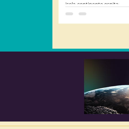
isola-continente ospita
numerosissime specie anima
alcune del...