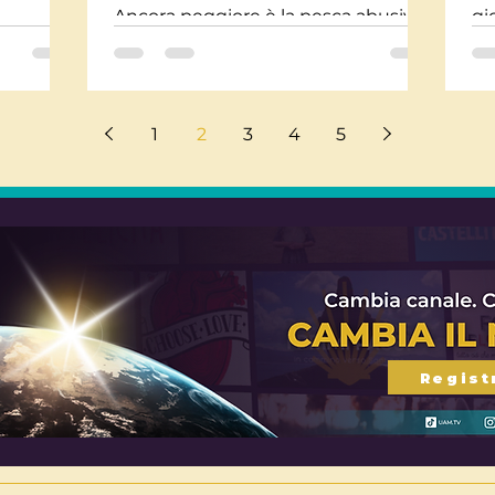
Ancora peggiore è la pesca abusiva,
gi
li,
praticata illegalmente e con...
ne
za
1
2
3
4
5
Regist