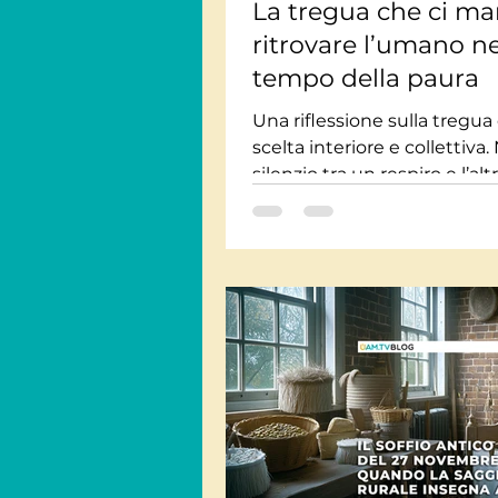
La tregua che ci ma
ritrovare l’umano ne
tempo della paura
Una riflessione sulla tregu
scelta interiore e collettiva.
silenzio tra un respiro e l’al
la possibilità di ritrovare l’