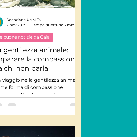
Redazione UAM.TV
2 nov 2025
Tempo di lettura: 3 min
e buone notizie da Gaia
a gentilezza animale:
mparare la compassione
a chi non parla
 viaggio nella gentilezza animale
me forma di compassione
iversale. Dai documentari
eltered, Cat Nation, Ocean Souls
molti altri su UAM.TV, una
flessione sul linguaggio silenzioso
e unisce tutte le specie e ci
segna ad ascoltare la vita.