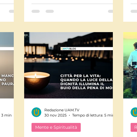
ascolto. Un invito a riscoprire il
su
valore dimenticato del tempo che
non produce ma prepara.
Redazione UAM.TV
: 3 min
30 nov 2025
Tempo di lettura: 5 min
Mente e Spiritualità
R