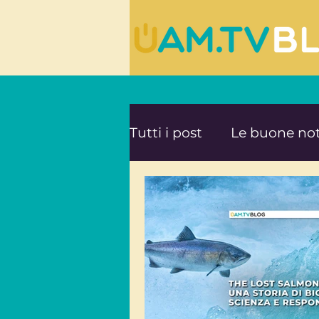
Tutti i post
Le buone not
Le ultime novità da UA
Mente e Spiritualità
Viaggi consapevoli
A