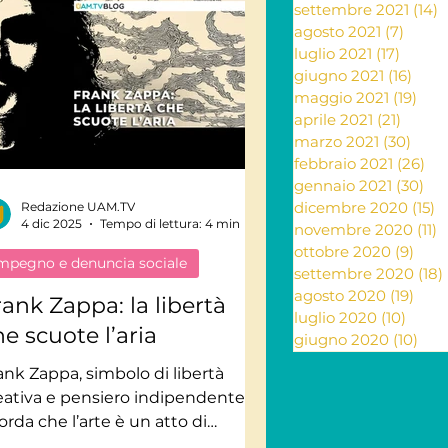
settembre 2021
(14)
1
agosto 2021
(7)
7 pos
luglio 2021
(17)
17 pos
giugno 2021
(16)
16 po
maggio 2021
(19)
19 p
aprile 2021
(21)
21 pos
marzo 2021
(30)
30 p
febbraio 2021
(26)
26
gennaio 2021
(30)
30 
dicembre 2020
(15)
1
Redazione UAM.TV
4 dic 2025
Tempo di lettura: 4 min
novembre 2020
(11)
1
ottobre 2020
(9)
9 po
mpegno e denuncia sociale
settembre 2020
(18)
agosto 2020
(19)
19 p
rank Zappa: la libertà
luglio 2020
(10)
10 po
e scuote l’aria
giugno 2020
(10)
10 p
ank Zappa, simbolo di libertà
eativa e pensiero indipendente, ci
corda che l’arte è un atto di
nsapevolezza. Un viaggio nella