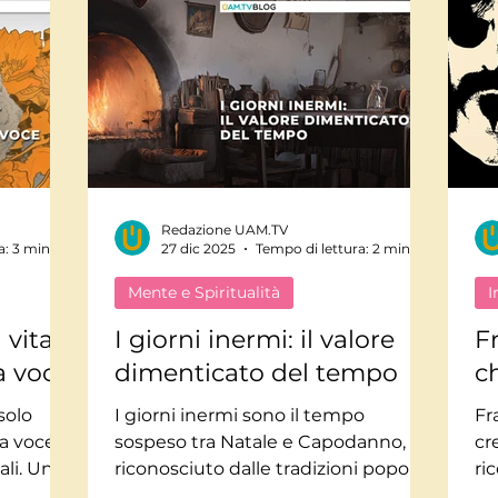
Redazione UAM.TV
a: 3 min
27 dic 2025
Tempo di lettura: 2 min
Mente e Spiritualità
I
 vita
I giorni inermi: il valore
F
a voce
dimenticato del tempo
ch
solo
I giorni inermi sono il tempo
Fr
a voce
sospeso tra Natale e Capodanno,
cr
ali. Un
riconosciuto dalle tradizioni popolari
ri
ca e del
come spazio di attesa, silenzio e
co