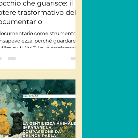
occhio che guarisce: il
otere trasformativo del
ocumentario
 documentario come strumento di
nsapevolezza: perché guardare
 film su UAM.TV può trasformare
 modo in cui osserviamo il mondo
oi stessi.