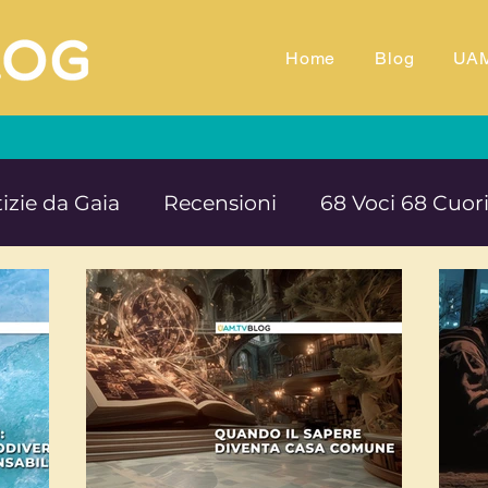
Home
Blog
UA
izie da Gaia
Recensioni
68 Voci 68 Cuor
M.TV
Animali
Ambiente
Documentar
Impegno e denuncia sociale
Equilibrio e B
rte cultura e solidarietà
Educazione e ins