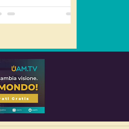
segnando a vedere oltre la realtà
ibile.
rati Gratis