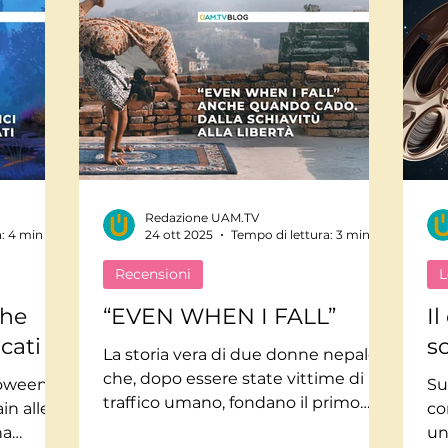
Redazione UAM.TV
a: 4 min
24 ott 2025
Tempo di lettura: 3 min
Recensioni
L
che
“EVEN WHEN I FALL”
I
icati
sc
La storia vera di due donne nepalesi
che, dopo essere state vittime di
loween,
Su
traffico umano, fondano il primo
in alle
co
circo libero del Nepal. Un viaggio di
na
un