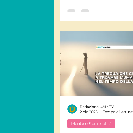
suo impegno animalista.
Redazione UAM.TV
2 dic 2025
Tempo di lettura
Mente e Spiritualità