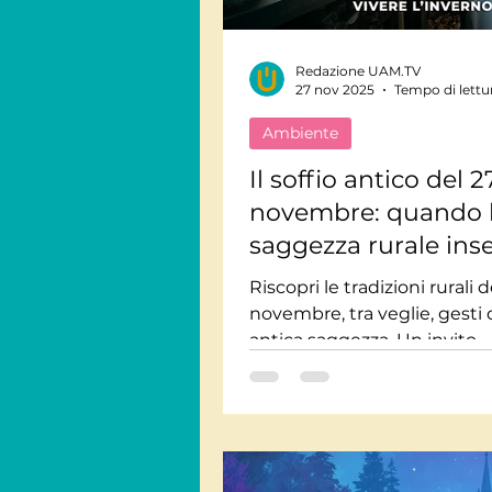
Redazione UAM.TV
27 nov 2025
Tempo di lettu
Ambiente
Il soffio antico del 2
novembre: quando 
saggezza rurale ins
vivere l’inverno
Riscopri le tradizioni rurali d
novembre, tra veglie, gesti 
antica saggezza. Un invito
consapevole a prepararsi all
con lentezza e presenza.