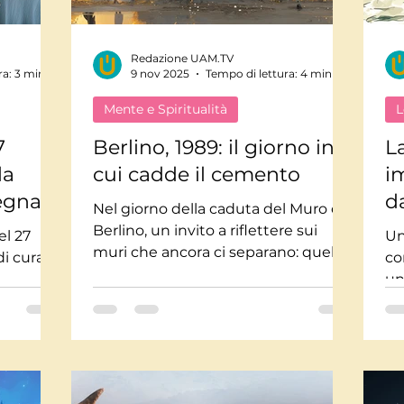
Redazione UAM.TV
ra: 3 min
9 nov 2025
Tempo di lettura: 4 min
Mente e Spiritualità
L
7
Berlino, 1989: il giorno in
L
la
cui cadde il cemento
i
egna a
d
Nel giorno della caduta del Muro di
Berlino, un invito a riflettere sui
el 27
Un
muri che ancora ci separano: quelli
di cura e
co
mentali, emotivi e digitali. Dai
un
pregiudizi ai social network, fino agli
’inverno
Sh
algoritmi che alimentano paura e
e 
divisione, l’articolo esplora come la
ri
consapevolezza possa diventare
ch
l’unico vero atto di libertà.
in