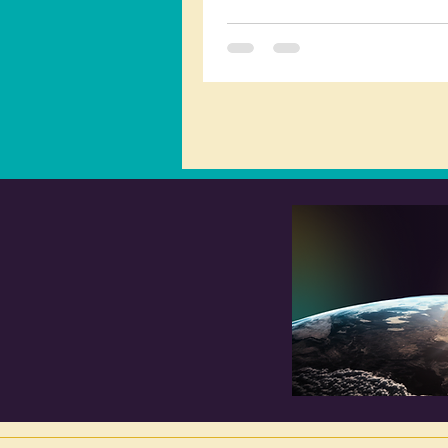
riflessione spirituale sulla pa
morte e la rinascita, per ritro
significato profondo di una
che ancora ci parla attravers
secoli.