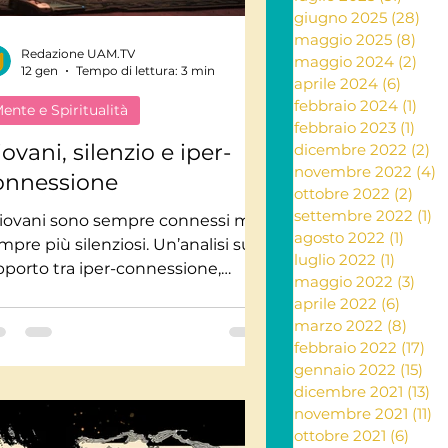
giugno 2025
(28)
28 
maggio 2025
(8)
8 po
Redazione UAM.TV
ante e rimedi naturali
maggio 2024
(2)
2 po
12 gen
Tempo di lettura: 3 min
aprile 2024
(6)
6 post
febbraio 2024
(1)
1 po
ente e Spiritualità
febbraio 2023
(1)
1 po
ia
ovani, silenzio e iper-
dicembre 2022
(2)
2 
novembre 2022
(4)
4
onnessione
ottobre 2022
(2)
2 po
settembre 2022
(1)
1 
Letteratura
giovani sono sempre connessi ma
agosto 2022
(1)
1 post
mpre più silenziosi. Un’analisi sul
luglio 2022
(1)
1 post
pporto tra iper-connessione,
maggio 2022
(3)
3 po
colto, fragilità emotiva e bisogno
aprile 2022
(6)
6 post
 spazi autentici nell’era digitale.
marzo 2022
(8)
8 pos
febbraio 2022
(17)
17 
gennaio 2022
(15)
15 
dicembre 2021
(13)
13
novembre 2021
(11)
11
ottobre 2021
(6)
6 pos