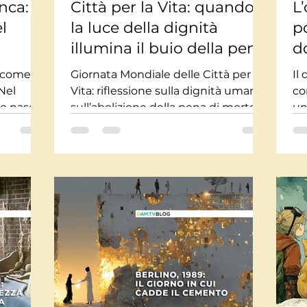
nca:
Città per la Vita: quando
L’
l
la luce della dignità
p
illumina il buio della pena
d
di morte
a come
Giornata Mondiale delle Città per la
Il
 Nel
Vita: riflessione sulla dignità umana,
co
tro nasce
sull’abolizione della pena di morte e
un
umano.
sulla violenza dei linguaggi che
il
spegne le voci.
e n