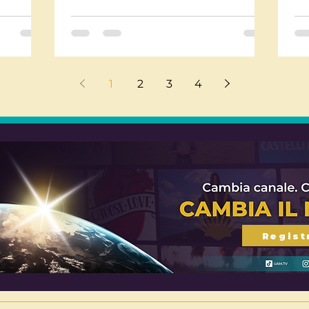
guarigione e libertà.
ura, la
in
vare il
vis
 notte
o i
1
2
3
4
Regist