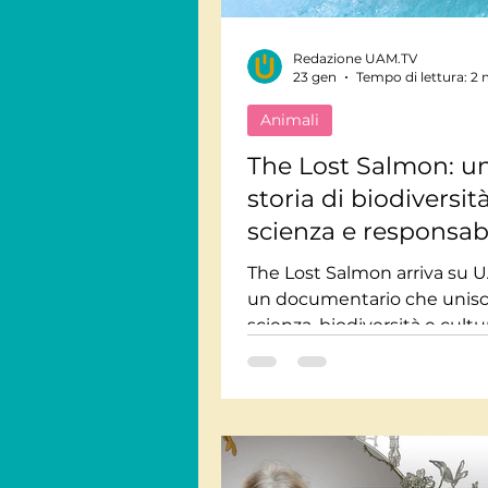
Redazione UAM.TV
Viaggi Consapevoli
23 gen
Tempo di lettura: 2 
Animali
Personaggi
Intervis
The Lost Salmon: u
storia di biodiversità
scienza e responsabi
Giornate Mondiali
M
The Lost Salmon arriva su 
un documentario che unis
Audiolibri
scienza, biodiversità e cultu
indigene per raccontare pe
perdita genetica dei salmon
minaccia ecosistemi e futur