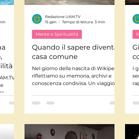
Redazione UAM.TV
Mindfulnes e Olismo
Storie a lieto fine
Pi
min
15 gen
Tempo di lettura: 3 min
Mente e Spiritualità
M
te impossibili
Misteri
Tecnologia
Stor
na
Quando il sapere diventa
Gi
,
casa comune
c
lità
usica
Salute
Medicina
Interviste
Nel giorno della nascita di Wikipedia
I 
riflettiamo su memoria, archivi e
se
UAM.TV:
conoscenza condivisa. Un viaggio
ra
ce
nella storia del sapere collettivo e
as
re
nel valore della consapevolezza
di
rché la
nell’era digitale.
i
o.