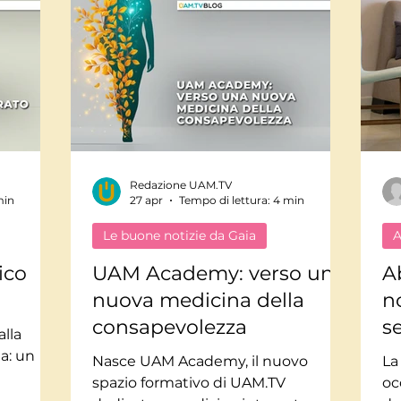
Redazione UAM.TV
min
27 apr
Tempo di lettura: 4 min
Le buone notizie da Gaia
A
ico
UAM Academy: verso una
A
nuova medicina della
n
consapevolezza
s
alla
a: un
Nasce UAM Academy, il nuovo
La
spazio formativo di UAM.TV
oc
emica