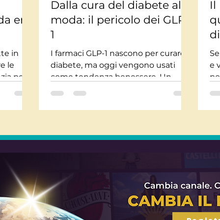
Dalla cura del diabete alla
I
a era
moda: il pericolo dei GLP-
q
1
d
te in
I farmaci GLP-1 nascono per curare il
Se
re le
diabete, ma oggi vengono usati
e 
zia per
come tendenza benessere. Un
po
e alla
abuso che rischia di creare carenze
rit
e
gravi per chi ne ha davvero bisogno.
Regist