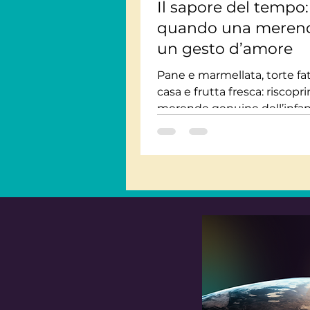
Il sapore del tempo:
quando una merend
un gesto d’amore
Pane e marmellata, torte fat
casa e frutta fresca: riscopri
merende genuine dell’infan
educare al gusto, alla salute 
cura, lontano da merendin
industriali e fast food.