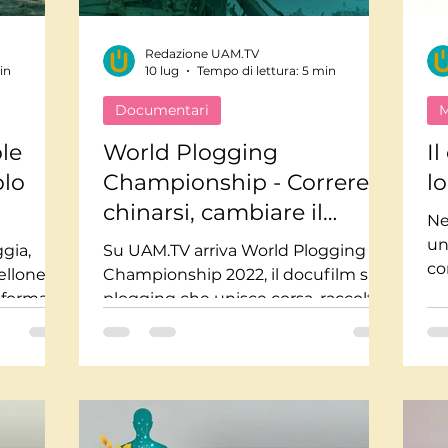
Redazione UAM.TV
Mindfulnes e Olismo
Storie a lieto fine
Pi
in
10 lug
Tempo di lettura: 5 min
Documentari
M
te impossibili
Misteri
Tecnologia
Stor
ole
World Plogging
I
olo
Championship - Correre,
l
chinarsi, cambiare il
usica
Salute
Medicina
Interviste
Ne
mondo
un
gia,
Su UAM.TV arriva World Plogging
co
ellone e
Championship 2022, il docufilm sul
do
rasformano
plogging che unisce corsa, raccolta
co
 un
dei rifiuti e cura dell’ambiente.
mpre.