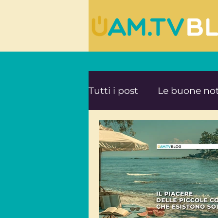
Tutti i post
Le buone not
Le ultime novità da UA
Mente e Spiritualità
Viaggi consapevoli
A