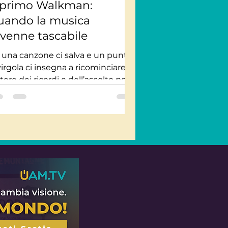
l primo Walkman:
uando la musica
ivenne tascabile
 una canzone ci salva e un punto
virgola ci insegna a ricominciare: il
tere dei ricordi e dell’ascolto per
rovare la bellezza...
rati Gratis