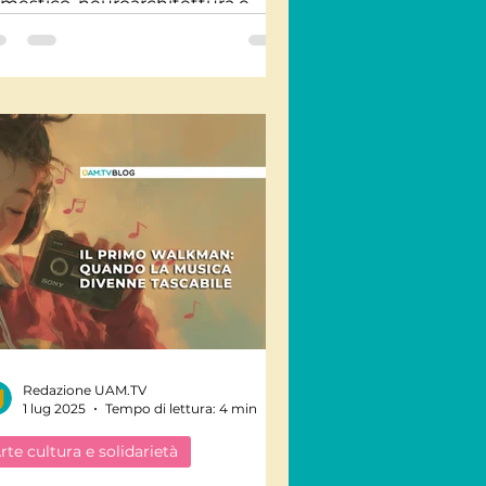
mestico, neuroarchitettura e
ng Shui possono influenzare
nessere, energia e qualità della
a.
Redazione UAM.TV
1 lug 2025
Tempo di lettura: 4 min
rte cultura e solidarietà