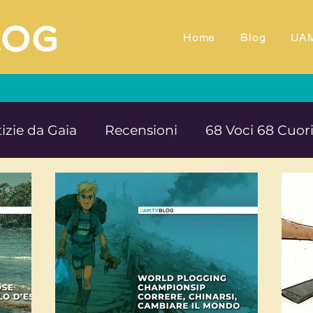
Home
Blog
UA
izie da Gaia
Recensioni
68 Voci 68 Cuor
M.TV
Animali
Ambiente
Documentar
Impegno e denuncia sociale
Equilibrio e B
rte cultura e solidarietà
Educazione e ins