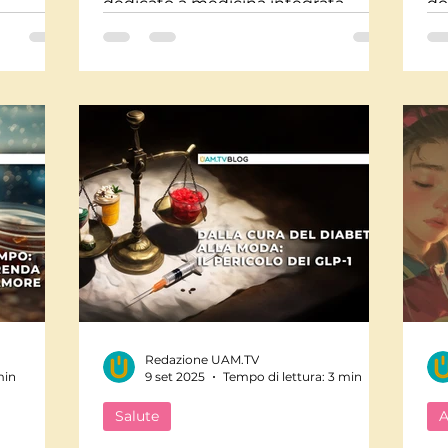
dedicato a medicina integrata,
do
consapevolezza, scienze di frontiera
Fe
e approcci bio-naturali.
be
vit
Redazione UAM.TV
min
9 set 2025
Tempo di lettura: 3 min
Salute
A