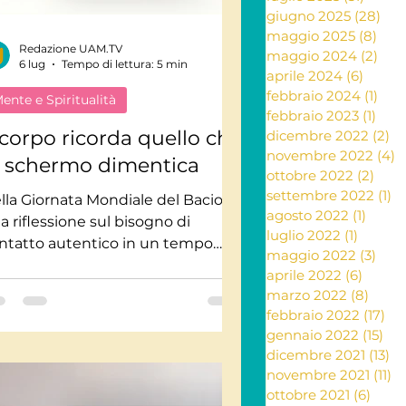
giugno 2025
(28)
28 
maggio 2025
(8)
8 po
Redazione UAM.TV
ante e rimedi naturali
maggio 2024
(2)
2 po
6 lug
Tempo di lettura: 5 min
aprile 2024
(6)
6 post
febbraio 2024
(1)
1 po
ente e Spiritualità
febbraio 2023
(1)
1 po
ia
l corpo ricorda quello che
dicembre 2022
(2)
2 
novembre 2022
(4)
4
o schermo dimentica
ottobre 2022
(2)
2 po
settembre 2022
(1)
1 
Letteratura
lla Giornata Mondiale del Bacio,
agosto 2022
(1)
1 post
a riflessione sul bisogno di
luglio 2022
(1)
1 post
ntatto autentico in un tempo
maggio 2022
(3)
3 po
minato da schermi, messaggi e
aprile 2022
(6)
6 post
nnessioni digitali.
marzo 2022
(8)
8 pos
febbraio 2022
(17)
17 
gennaio 2022
(15)
15 
dicembre 2021
(13)
13
novembre 2021
(11)
11
ottobre 2021
(6)
6 pos