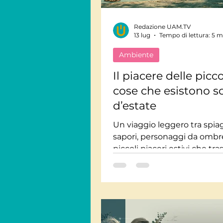
Redazione UAM.TV
Viaggi Consapevoli
13 lug
Tempo di lettura: 5 m
Ambiente
Personaggi
Intervis
Il piacere delle picc
cose che esistono s
d’estate
Giornate Mondiali
M
Un viaggio leggero tra spiag
sapori, personaggi da ombr
Audiolibri
piccoli piaceri estivi che t
una giornata qualunque in
ricordo da custodire per se