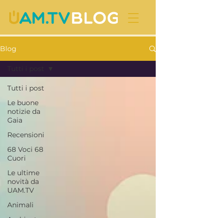
Blog
Tutti i post
Tutti i post
Le buone
notizie da
Gaia
Recensioni
68 Voci 68
Cuori
Le ultime
novità da
UAM.TV
Animali