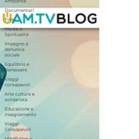
Ambiente
Documentari
Film
Mente e
Spiritualità
Impegno e
denuncia
sociale
Equilibrio e
Benessere
Viaggi
consapevoli
Arte cultura e
solidarietà
Educazione e
insegnamento
Viaggi
Consapevoli
Mindfulnes e