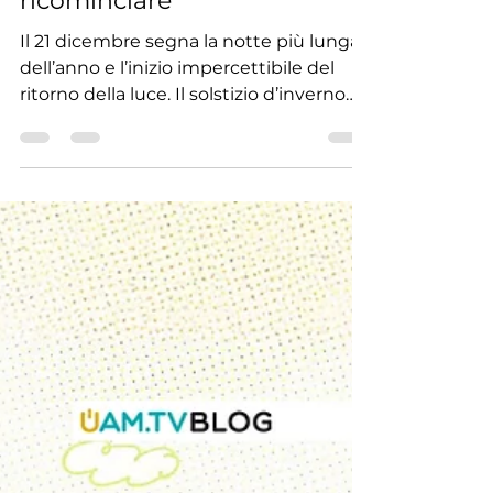
Redazione UAM.TV
21 dic 2025
Tempo di lettura: 3 min
Le ultime novità da UAM.TV
Il tempo circolare: ciò che
finisce per poter
ricominciare
Il 21 dicembre segna la notte più lunga
dell’anno e l’inizio impercettibile del
ritorno della luce. Il solstizio d’inverno
diventa così una metafora del tempo
circolare, delle fine necessarie e dei
nuovi inizi che maturano nel silenzio.