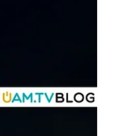
rivoluzionario. Un viaggio tra arte,
contemplazione, lentezza e umanità.