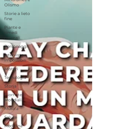
Olismo
Storie a lieto
fine
Piante e
rimedi
naturali
Personaggi
Interviste
impossibili
Misteri
Tecnologia
Storia
Giornate
Mondiali
Musica
Salute
Medicina