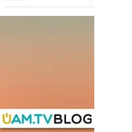
crescita. Un viaggio tra identità, ego,
ascolto e libertà interiore per riscoprire il
valore dell’evoluzione personale.