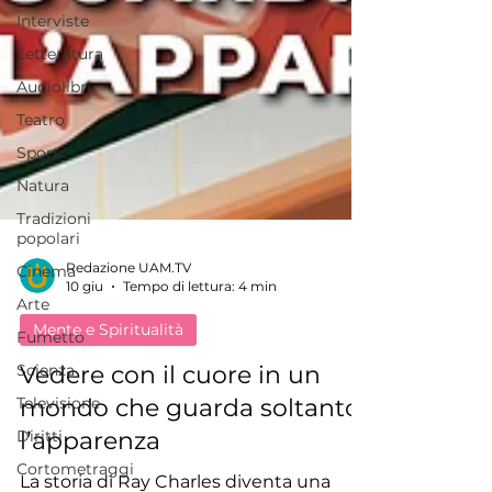
Interviste
Letteratura
Audiolibri
Teatro
Sport
Natura
Tradizioni
popolari
Cinema
Arte
Redazione UAM.TV
10 giu
Tempo di lettura: 4 min
Fumetto
Scienza
Mente e Spiritualità
Televisione
Vedere con il cuore in un
Diritti
mondo che guarda soltanto
Cortometraggi
l’apparenza