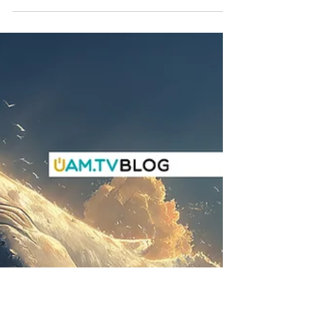
Charles M. Schulz: la
gentilezza silenziosa dei
Peanuts e la saggezza che ci
insegnano ancora oggi
Un viaggio nella saggezza dei Peanuts:
l’eredità di Charles M. Schulz ci invita
alla gentilezza, alla lentezza e a una
consapevolezza capace di illuminare il
quotidiano.