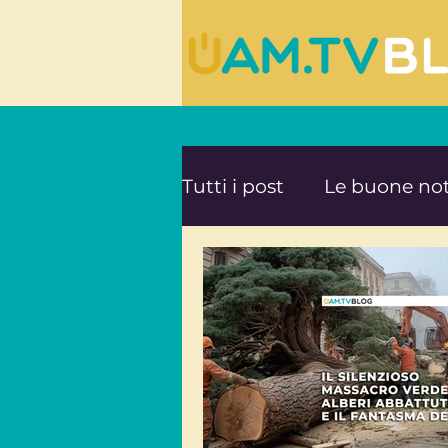
Tutti i post
Le buone not
Le ultime novità da UA
Mente e Spiritualità
Viaggi consapevoli
A