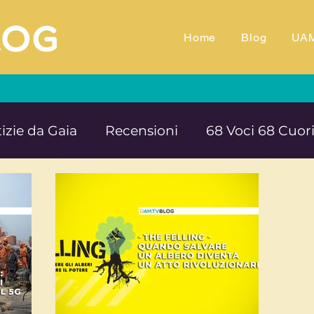
Home
Blog
UA
izie da Gaia
Recensioni
68 Voci 68 Cuor
M.TV
Animali
Ambiente
Documentar
Impegno e denuncia sociale
Equilibrio e B
rte cultura e solidarietà
Educazione e ins