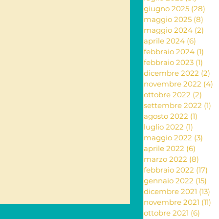
giugno 2025
(28)
28 
maggio 2025
(8)
8 po
ante e rimedi naturali
maggio 2024
(2)
2 po
aprile 2024
(6)
6 post
febbraio 2024
(1)
1 po
febbraio 2023
(1)
1 po
ia
dicembre 2022
(2)
2 
novembre 2022
(4)
4
ottobre 2022
(2)
2 po
settembre 2022
(1)
1 
Letteratura
agosto 2022
(1)
1 post
luglio 2022
(1)
1 post
maggio 2022
(3)
3 po
aprile 2022
(6)
6 post
marzo 2022
(8)
8 pos
febbraio 2022
(17)
17 
gennaio 2022
(15)
15 
dicembre 2021
(13)
13
novembre 2021
(11)
11
ottobre 2021
(6)
6 pos