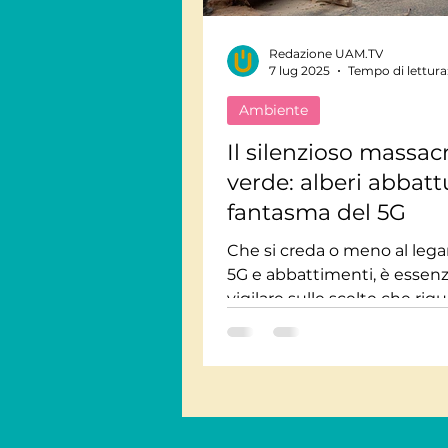
Redazione UAM.TV
Viaggi Consapevoli
7 lug 2025
Tempo di lettura
Ambiente
Personaggi
Intervis
Il silenzioso massac
verde: alberi abbattu
fantasma del 5G
Giornate Mondiali
M
Che si creda o meno al leg
5G e abbattimenti, è essenz
Audiolibri
vigilare sulle scelte che rig
verde urbano. Chiedere tra
alle amministrazioni, prete
perizie reali, opporsi con f
quando le spiegazioni sono
E soprattutto, riaccendere i
di comunità: un albero è di t