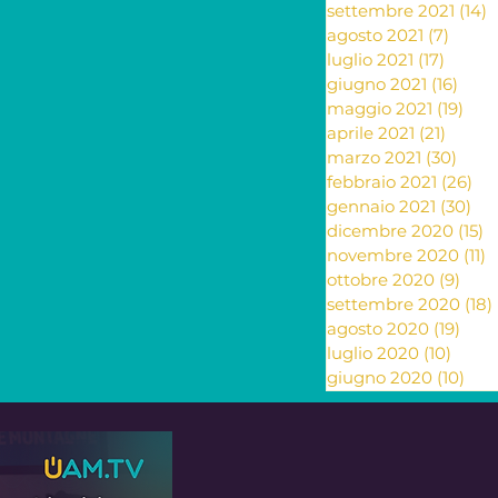
settembre 2021
(14)
1
agosto 2021
(7)
7 pos
luglio 2021
(17)
17 pos
giugno 2021
(16)
16 po
maggio 2021
(19)
19 p
aprile 2021
(21)
21 pos
marzo 2021
(30)
30 p
febbraio 2021
(26)
26
gennaio 2021
(30)
30 
dicembre 2020
(15)
1
novembre 2020
(11)
1
ottobre 2020
(9)
9 po
settembre 2020
(18)
agosto 2020
(19)
19 p
luglio 2020
(10)
10 po
giugno 2020
(10)
10 p