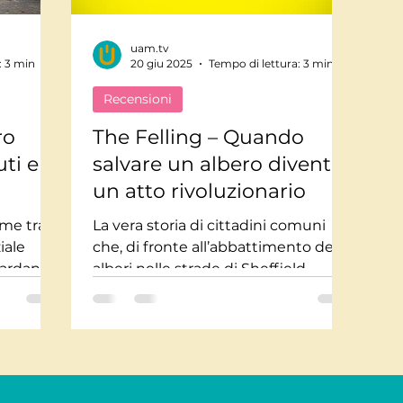
uam.tv
Mindfulnes e Olismo
Storie a lieto fine
Pi
: 3 min
20 giu 2025
Tempo di lettura: 3 min
Recensioni
te impossibili
Misteri
Tecnologia
Stor
ro
The Felling – Quando
ti e il
salvare un albero diventa
un atto rivoluzionario
usica
Salute
Medicina
Interviste
ame tra
La vera storia di cittadini comuni
iale
che, di fronte all’abbattimento degli
uardano il
alberi nelle strade di Sheffield,
sparenza
decidono di dire basta. E...
ndere
ermezza
 fumose.
l senso
utti,