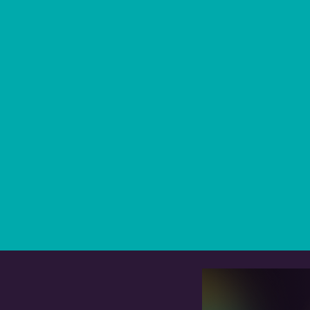
non di chi governa
temporaneamente uno spa
pubblico.