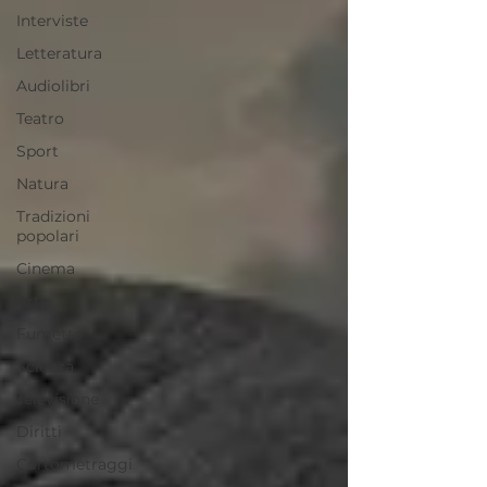
Interviste
Letteratura
Audiolibri
Teatro
Sport
Natura
Tradizioni
popolari
Cinema
Arte
Fumetto
Scienza
Televisione
Diritti
Cortometraggi