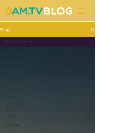
Blog
Tutti i post
Tutti i post
Le buone
notizie da
Gaia
Recensioni
68 Voci 68
Cuori
Le ultime
novità da
UAM.TV
Animali