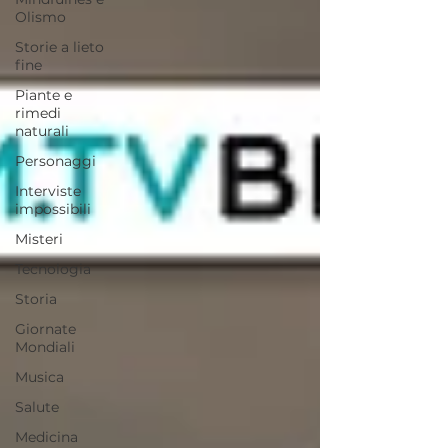
Olismo
Storie a lieto
fine
Piante e
rimedi
naturali
Personaggi
Interviste
impossibili
Misteri
Tecnologia
Storia
Giornate
Mondiali
Musica
Salute
Medicina