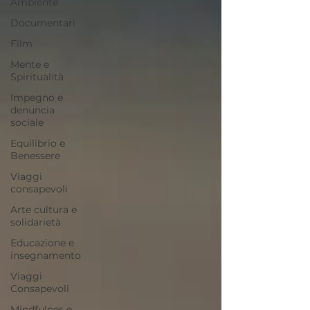
Ambiente
Documentari
Film
Mente e
Spiritualità
Impegno e
denuncia
sociale
Equilibrio e
Benessere
Viaggi
consapevoli
Arte cultura e
solidarietà
Educazione e
insegnamento
Viaggi
Consapevoli
Mindfulnes e