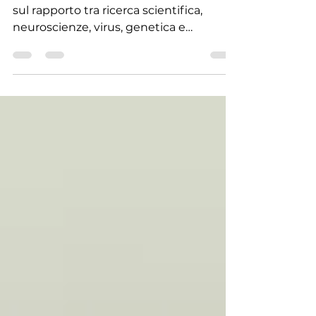
Un documentario inquietante e attuale
sul rapporto tra ricerca scientifica,
neuroscienze, virus, genetica e
tecnologia militare. Guarda The Perfect
Soldier su UAM.TV.