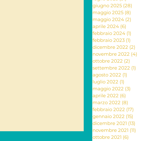
giugno 2025
(28)
28 
maggio 2025
(8)
8 po
ante e rimedi naturali
maggio 2024
(2)
2 po
aprile 2024
(6)
6 post
febbraio 2024
(1)
1 po
febbraio 2023
(1)
1 po
ia
dicembre 2022
(2)
2 
novembre 2022
(4)
4
ottobre 2022
(2)
2 po
settembre 2022
(1)
1 
Letteratura
agosto 2022
(1)
1 post
luglio 2022
(1)
1 post
maggio 2022
(3)
3 po
aprile 2022
(6)
6 post
marzo 2022
(8)
8 pos
febbraio 2022
(17)
17 
gennaio 2022
(15)
15 
dicembre 2021
(13)
13
novembre 2021
(11)
11
ottobre 2021
(6)
6 pos