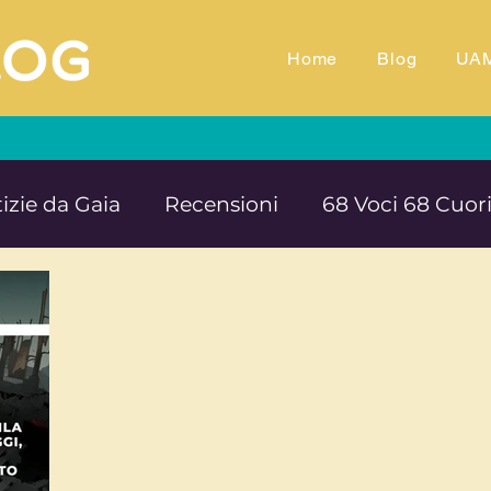
Home
Blog
UA
izie da Gaia
Recensioni
68 Voci 68 Cuor
M.TV
Animali
Ambiente
Documentar
Impegno e denuncia sociale
Equilibrio e B
rte cultura e solidarietà
Educazione e ins