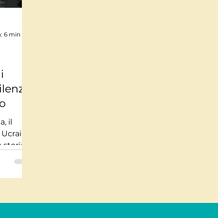
Mindfulnes e Olismo
Storie a lieto fine
Pi
: 6 min
te impossibili
Misteri
Tecnologia
Stor
i
ilenzio
to
usica
Salute
Medicina
Interviste
, il
 Ucraina,
 storia ci
iventa
 e
religioni
 globale.