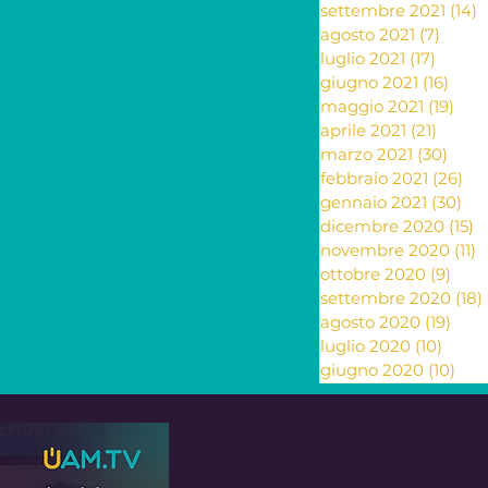
settembre 2021
(14)
1
agosto 2021
(7)
7 pos
luglio 2021
(17)
17 pos
giugno 2021
(16)
16 po
maggio 2021
(19)
19 p
aprile 2021
(21)
21 pos
marzo 2021
(30)
30 p
febbraio 2021
(26)
26
gennaio 2021
(30)
30 
dicembre 2020
(15)
1
novembre 2020
(11)
1
ottobre 2020
(9)
9 po
settembre 2020
(18)
agosto 2020
(19)
19 p
luglio 2020
(10)
10 po
giugno 2020
(10)
10 p