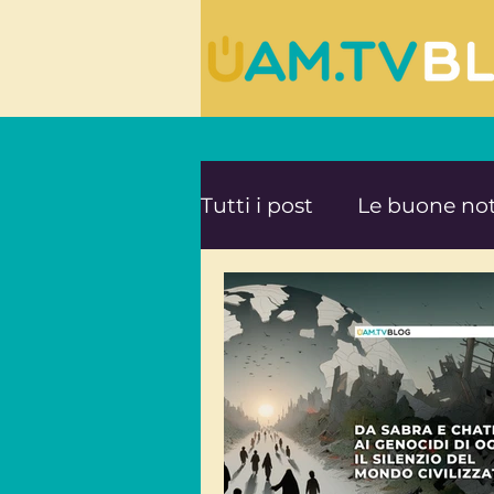
Tutti i post
Le buone not
Le ultime novità da UA
Mente e Spiritualità
Viaggi consapevoli
A