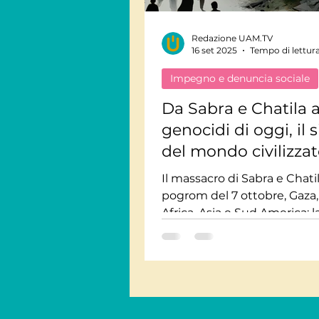
Redazione UAM.TV
Viaggi Consapevoli
16 set 2025
Tempo di lettura
Impegno e denuncia sociale
Personaggi
Intervis
Da Sabra e Chatila a
genocidi di oggi, il s
del mondo civilizza
Giornate Mondiali
M
Il massacro di Sabra e Chatila
pogrom del 7 ottobre, Gaza,
Audiolibri
Africa, Asia e Sud America: la
insegna che ogni silenzio d
complicità. Un’analisi critica
universale sulla violenza, le 
e l’urgenza di una coscienza