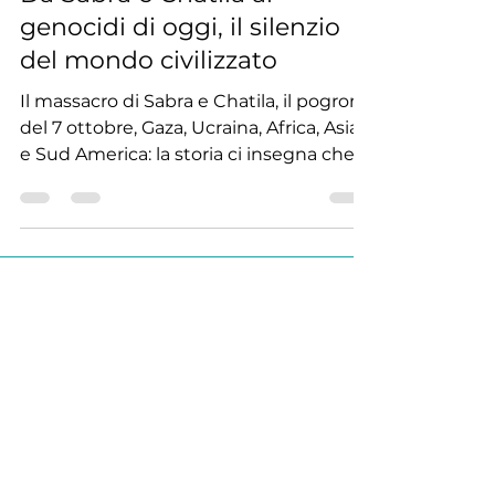
Da Sabra e Chatila ai
genocidi di oggi, il silenzio
del mondo civilizzato
Il massacro di Sabra e Chatila, il pogrom
del 7 ottobre, Gaza, Ucraina, Africa, Asia
e Sud America: la storia ci insegna che
ogni silenzio diventa complicità.
Un’analisi critica e universale sulla
violenza, le religioni e l’urgenza di una
coscienza globale.
agosto 2026
(3)
3 post
luglio 2026
(13)
13 post
giugno 2026
(12)
12 post
maggio 2026
(13)
13 post