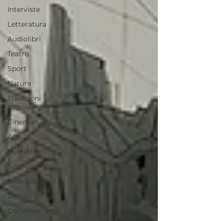
Interviste
Letteratura
Audiolibri
Teatro
Sport
Natura
Tradizioni
popolari
Cinema
Arte
Fumetto
Scienza
Televisione
Diritti
Cortometraggi