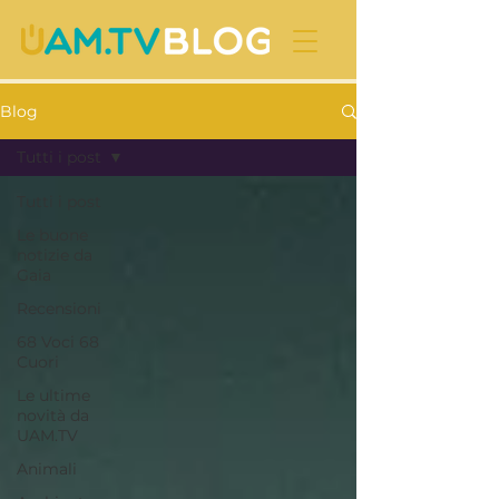
Blog
Tutti i post
Tutti i post
Le buone
notizie da
Gaia
Recensioni
68 Voci 68
Cuori
Le ultime
novità da
UAM.TV
Animali