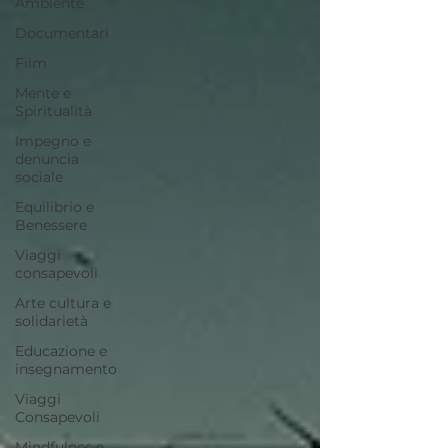
Ambiente
Documentari
Film
Mente e
Spiritualità
Impegno e
denuncia
sociale
Equilibrio e
Benessere
Viaggi
consapevoli
Arte cultura e
solidarietà
Educazione e
insegnamento
Viaggi
Consapevoli
Mindfulnes e