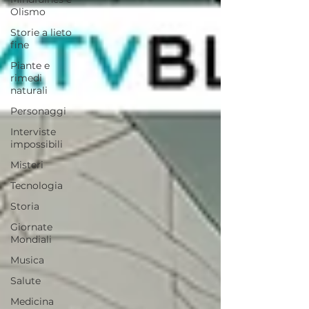
Olismo
Storie a lieto
fine
Piante e
rimedi
naturali
Personaggi
Interviste
impossibili
Misteri
Tecnologia
Storia
Giornate
Mondiali
Musica
Salute
Medicina