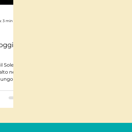
Mindfulnes e Olismo
Storie a lieto fine
Pi
a: 3 min
te impossibili
Misteri
Tecnologia
Stor
 oggi
usica
Salute
Medicina
Interviste
il Sole
alto nel
ù lungo
are,
stra luce