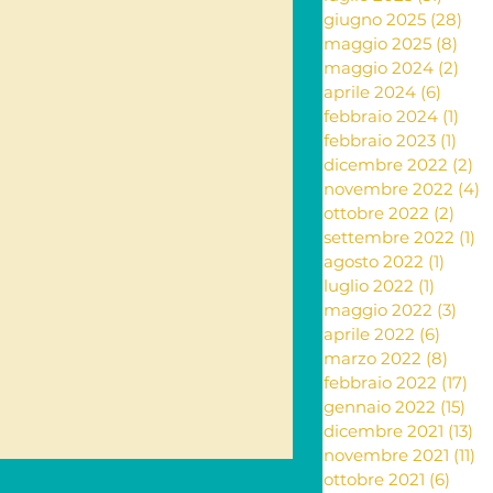
giugno 2025
(28)
28 
maggio 2025
(8)
8 po
ante e rimedi naturali
maggio 2024
(2)
2 po
aprile 2024
(6)
6 post
febbraio 2024
(1)
1 po
febbraio 2023
(1)
1 po
ia
dicembre 2022
(2)
2 
novembre 2022
(4)
4
ottobre 2022
(2)
2 po
settembre 2022
(1)
1 
Letteratura
agosto 2022
(1)
1 post
luglio 2022
(1)
1 post
maggio 2022
(3)
3 po
aprile 2022
(6)
6 post
marzo 2022
(8)
8 pos
febbraio 2022
(17)
17 
gennaio 2022
(15)
15 
dicembre 2021
(13)
13
novembre 2021
(11)
11
ottobre 2021
(6)
6 pos