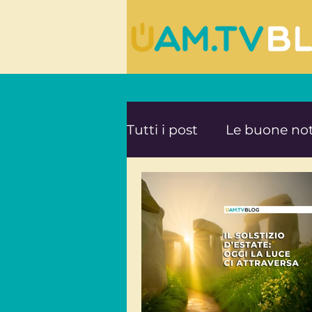
Tutti i post
Le buone not
Le ultime novità da UA
Mente e Spiritualità
Viaggi consapevoli
A