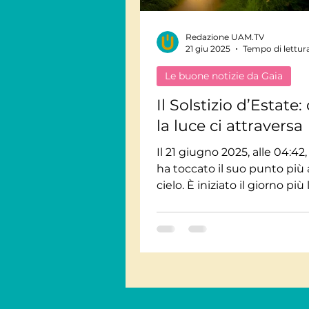
Redazione UAM.TV
Viaggi Consapevoli
21 giu 2025
Tempo di lettur
Le buone notizie da Gaia
Personaggi
Intervis
Il Solstizio d’Estate:
la luce ci attraversa
Giornate Mondiali
M
Il 21 giugno 2025, alle 04:42, 
ha toccato il suo punto più 
cielo. È iniziato il giorno pi
dell’anno: un invito a rallent
Audiolibri
ringraziare e riscoprire la no
interiore.