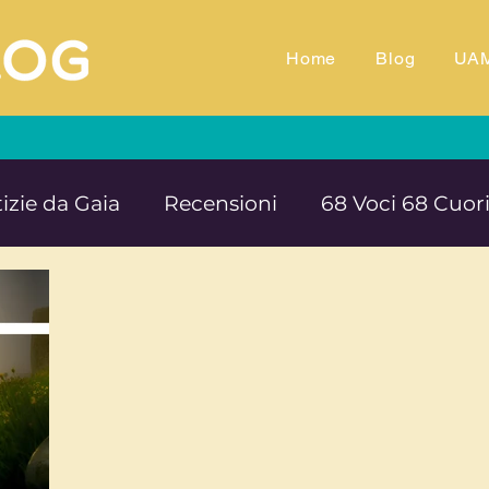
Home
Blog
UA
izie da Gaia
Recensioni
68 Voci 68 Cuor
M.TV
Animali
Ambiente
Documentar
Impegno e denuncia sociale
Equilibrio e B
rte cultura e solidarietà
Educazione e ins