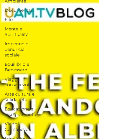
Ambiente
Documentari
Film
Mente e
Spiritualità
Impegno e
denuncia
sociale
Equilibrio e
Benessere
Viaggi
consapevoli
Arte cultura e
solidarietà
Educazione e
insegnamento
Viaggi
Consapevoli
Mindfulnes e