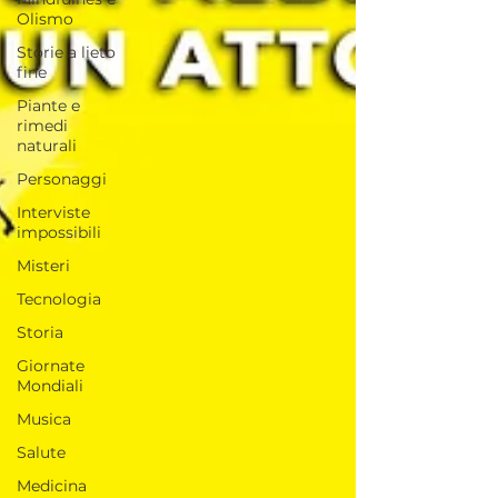
Olismo
Storie a lieto
fine
Piante e
rimedi
naturali
Personaggi
Interviste
impossibili
Misteri
Tecnologia
Storia
Giornate
Mondiali
Musica
Salute
Medicina