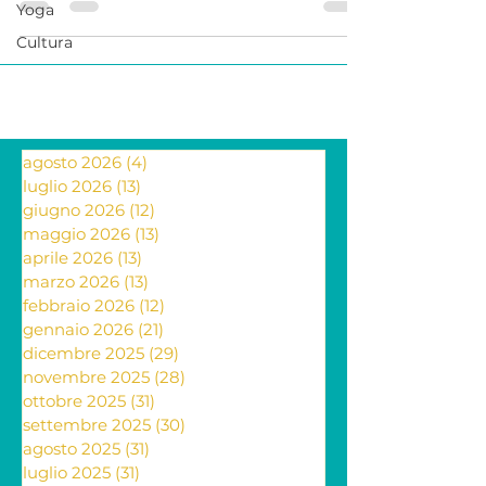
nelle strade di Sheffield, decidono di
Yoga
dire basta. E...
Cultura
agosto 2026
(4)
4 post
luglio 2026
(13)
13 post
giugno 2026
(12)
12 post
maggio 2026
(13)
13 post
aprile 2026
(13)
13 post
marzo 2026
(13)
13 post
febbraio 2026
(12)
12 post
gennaio 2026
(21)
21 post
dicembre 2025
(29)
29 post
novembre 2025
(28)
28 post
ottobre 2025
(31)
31 post
settembre 2025
(30)
30 post