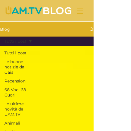
Blog
Tutti i post
Tutti i post
Le buone
notizie da
Gaia
Recensioni
68 Voci 68
Cuori
Le ultime
novità da
UAM.TV
Animali