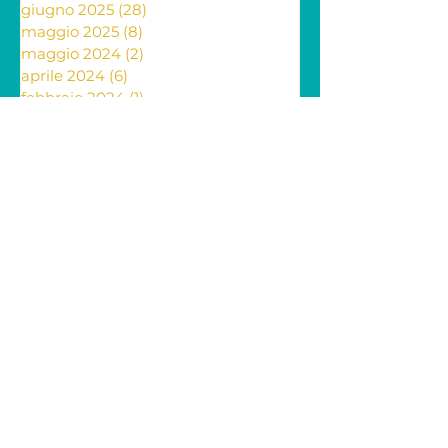
agosto 2025
(31)
31 post
luglio 2025
(31)
31 post
giugno 2025
(28)
28 post
maggio 2025
(8)
8 post
maggio 2024
(2)
2 post
aprile 2024
(6)
6 post
febbraio 2024
(1)
1 post
febbraio 2023
(1)
1 post
dicembre 2022
(2)
2 post
novembre 2022
(4)
4 post
ottobre 2022
(2)
2 post
settembre 2022
(1)
1 post
agosto 2022
(1)
1 post
luglio 2022
(1)
1 post
maggio 2022
(3)
3 post
aprile 2022
(6)
6 post
marzo 2022
(8)
8 post
febbraio 2022
(17)
17 post
gennaio 2022
(15)
15 post
dicembre 2021
(13)
13 post
novembre 2021
(11)
11 post