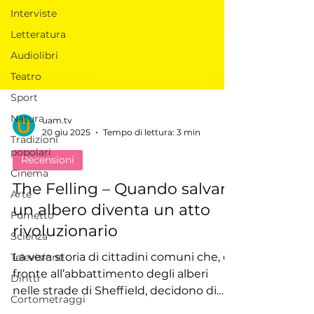
Interviste
Letteratura
Audiolibri
Teatro
Sport
Natura
Tradizioni
uam.tv
popolari
20 giu 2025
Tempo di lettura: 3 min
Cinema
Recensioni
Arte
The Felling – Quando salvare
Fumetto
un albero diventa un atto
Scienza
rivoluzionario
Televisione
Diritti
La vera storia di cittadini comuni che, di
fronte all’abbattimento degli alberi
Cortometraggi