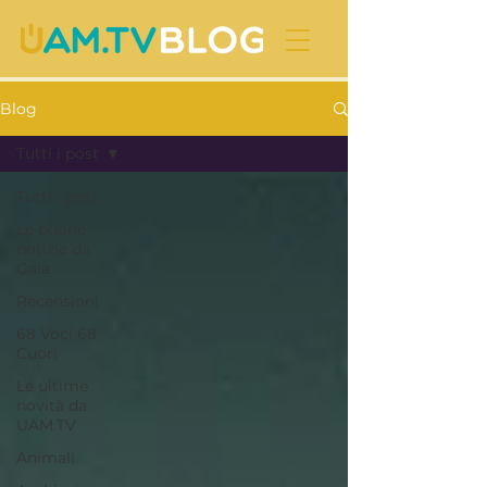
Blog
Tutti i post
Tutti i post
Le buone
notizie da
Gaia
Recensioni
68 Voci 68
Cuori
Le ultime
novità da
UAM.TV
Animali