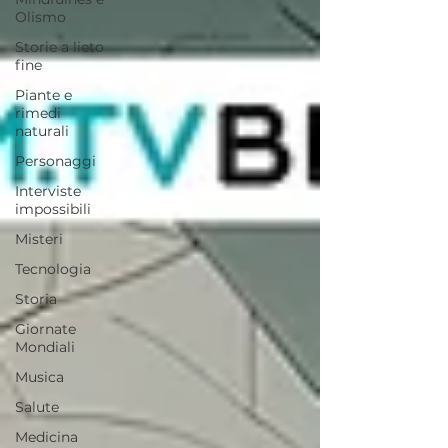
Olismo
Storie a lieto
fine
Piante e
rimedi
naturali
Personaggi
Interviste
impossibili
Misteri
Tecnologia
Storia
Giornate
Mondiali
Musica
Salute
Medicina