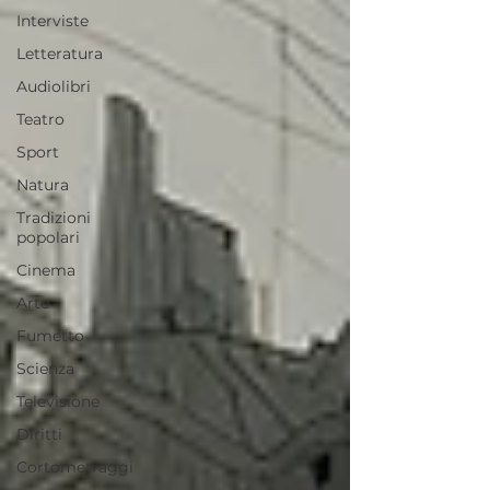
Interviste
Letteratura
Audiolibri
Teatro
Sport
Natura
Tradizioni
popolari
Cinema
Arte
Fumetto
Scienza
Televisione
Diritti
Cortometraggi