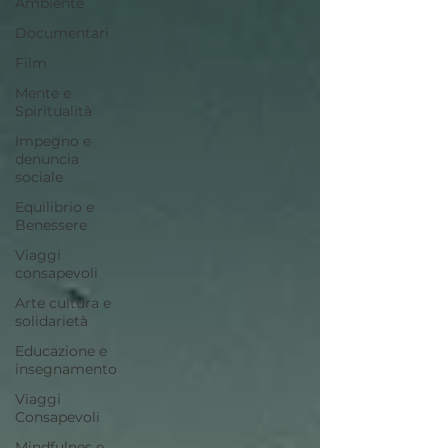
Ambiente
Documentari
Film
Mente e
Spiritualità
Impegno e
denuncia
sociale
Equilibrio e
Benessere
Viaggi
consapevoli
Arte cultura e
solidarietà
Educazione e
insegnamento
Viaggi
Consapevoli
Mindfulnes e