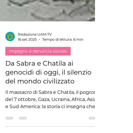
Redazione UAM.TV
16 set 2025
Tempo di lettura: 6 min
Impegno e denuncia sociale
Da Sabra e Chatila ai
genocidi di oggi, il silenzio
del mondo civilizzato
Il massacro di Sabra e Chatila, il pogrom
del 7 ottobre, Gaza, Ucraina, Africa, Asia
e Sud America: la storia ci insegna che
ogni silenzio diventa complicità.
Un’analisi critica e universale sulla