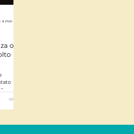
Mindfulnes e Olismo
Storie a lieto fine
Pi
: 4 min
te impossibili
Misteri
Tecnologia
Stor
nza o
olto
usica
Salute
Medicina
Interviste
e
 stato
 a
culture -
avajo,
ientate
 E
o,