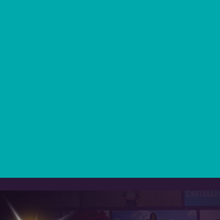
giata su
ntrisi di
 e