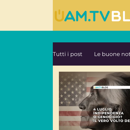
Tutti i post
Le buone not
Le ultime novità da UA
Mente e Spiritualità
Viaggi consapevoli
A