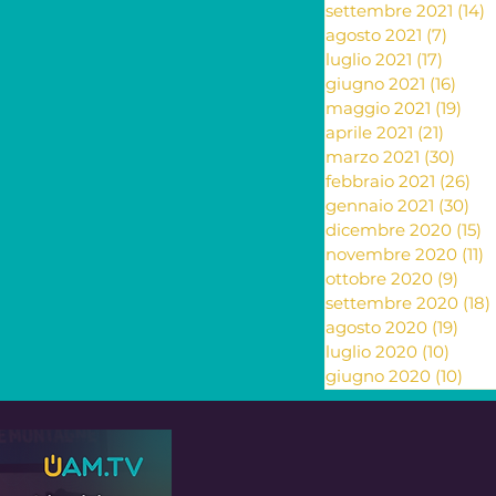
settembre 2021
(14)
1
agosto 2021
(7)
7 pos
luglio 2021
(17)
17 pos
giugno 2021
(16)
16 po
maggio 2021
(19)
19 p
aprile 2021
(21)
21 pos
marzo 2021
(30)
30 p
febbraio 2021
(26)
26
gennaio 2021
(30)
30 
dicembre 2020
(15)
1
novembre 2020
(11)
1
ottobre 2020
(9)
9 po
settembre 2020
(18)
agosto 2020
(19)
19 p
luglio 2020
(10)
10 po
giugno 2020
(10)
10 p