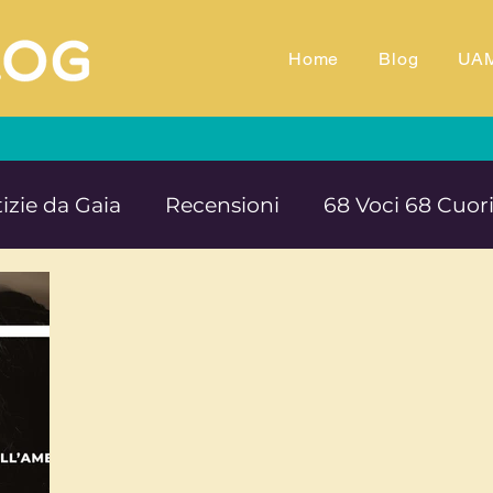
Home
Blog
UA
izie da Gaia
Recensioni
68 Voci 68 Cuor
M.TV
Animali
Ambiente
Documentar
Impegno e denuncia sociale
Equilibrio e B
rte cultura e solidarietà
Educazione e ins