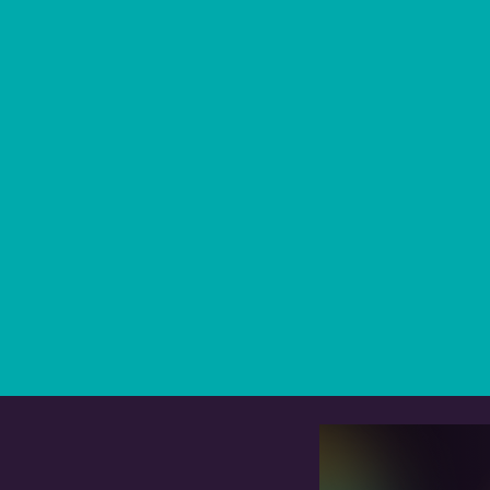
“selvaggi” o “terroristi”. La verità è
che l’America è nata sulla
menzogna della libertà, pog
schiene spezzate, su campi i
sangue, su genocidi negati
rimossi dalla coscienz