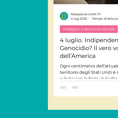
Redazione UAM.TV
Viaggi Consapevoli
4 lug 2025
Tempo di lettura
Impegno e denuncia sociale
Personaggi
Intervis
4 luglio. Indipende
Genocidio? Il vero v
dell’America
Giornate Mondiali
M
Ogni centimetro dell’attual
territorio degli Stati Uniti è
Audiolibri
rubato con la forza, in barba
trattati e promesse. Intere 
Cherokee, Sioux, Apache, N
Comanche - sono state ann
o profondamente mutilate.
quando i nativi si ribellavan
venivano etichettati come