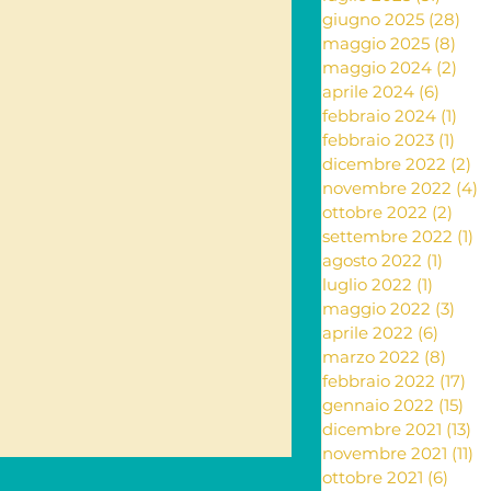
giugno 2025
(28)
28 
maggio 2025
(8)
8 po
ante e rimedi naturali
maggio 2024
(2)
2 po
aprile 2024
(6)
6 post
febbraio 2024
(1)
1 po
febbraio 2023
(1)
1 po
ia
dicembre 2022
(2)
2 
novembre 2022
(4)
4
ottobre 2022
(2)
2 po
settembre 2022
(1)
1 
Letteratura
agosto 2022
(1)
1 post
luglio 2022
(1)
1 post
maggio 2022
(3)
3 po
aprile 2022
(6)
6 post
marzo 2022
(8)
8 pos
febbraio 2022
(17)
17 
gennaio 2022
(15)
15 
dicembre 2021
(13)
13
novembre 2021
(11)
11
ottobre 2021
(6)
6 pos