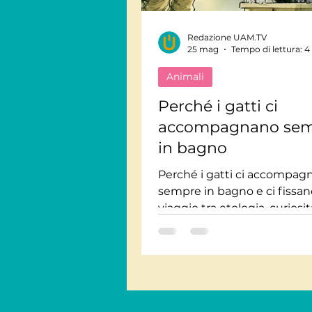
Redazione UAM.TV
Viaggi Consapevoli
25 mag
Tempo di lettura: 4
Animali
Personaggi
Intervis
Perché i gatti ci
accompagnano se
in bagno
Giornate Mondiali
M
Perché i gatti ci accompag
sempre in bagno e ci fissa
Audiolibri
viaggio tra etologia, curiosit
scientifiche e ironia, con con
documentari felini da vede
UAM.TV.