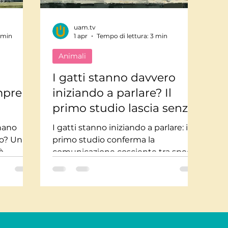
uam.tv
Mindfulnes e Olismo
Storie a lieto fine
Pi
 min
1 apr
Tempo di lettura: 3 min
Animali
te impossibili
Misteri
Tecnologia
Stor
I gatti stanno davvero
mpre
iniziando a parlare? Il
primo studio lascia senza
usica
Salute
Medicina
Interviste
parole
nano
I gatti stanno iniziando a parlare: il
no? Un
primo studio conferma la
à
comunicazione cosciente tra specie.
sigli e
Un esperimento internazionale
re su
suggerisce che il confine tra umano
e animale potrebbe essere più
sottile di quanto pensiamo