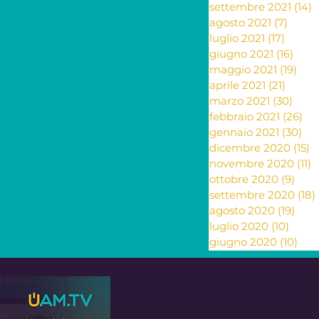
settembre 2021
(14)
1
agosto 2021
(7)
7 pos
luglio 2021
(17)
17 pos
giugno 2021
(16)
16 po
maggio 2021
(19)
19 p
aprile 2021
(21)
21 pos
marzo 2021
(30)
30 p
febbraio 2021
(26)
26
gennaio 2021
(30)
30 
dicembre 2020
(15)
1
novembre 2020
(11)
1
ottobre 2020
(9)
9 po
settembre 2020
(18)
agosto 2020
(19)
19 p
luglio 2020
(10)
10 po
giugno 2020
(10)
10 p