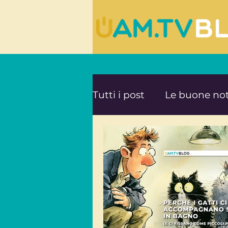
Tutti i post
Le buone not
Le ultime novità da UA
Mente e Spiritualità
Viaggi consapevoli
A