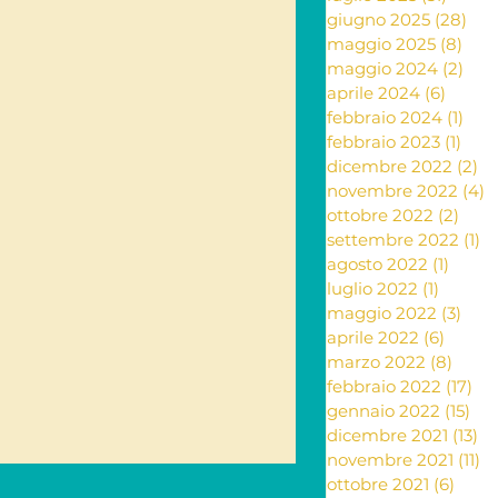
giugno 2025
(28)
28 
maggio 2025
(8)
8 po
ante e rimedi naturali
maggio 2024
(2)
2 po
aprile 2024
(6)
6 post
febbraio 2024
(1)
1 po
febbraio 2023
(1)
1 po
ia
dicembre 2022
(2)
2 
novembre 2022
(4)
4
ottobre 2022
(2)
2 po
settembre 2022
(1)
1 
Letteratura
agosto 2022
(1)
1 post
luglio 2022
(1)
1 post
maggio 2022
(3)
3 po
aprile 2022
(6)
6 post
marzo 2022
(8)
8 pos
febbraio 2022
(17)
17 
gennaio 2022
(15)
15 
dicembre 2021
(13)
13
novembre 2021
(11)
11
ottobre 2021
(6)
6 pos