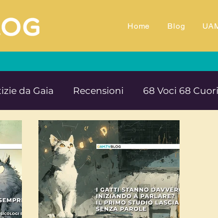
Home
Blog
UA
izie da Gaia
Recensioni
68 Voci 68 Cuor
M.TV
Animali
Ambiente
Documentar
Impegno e denuncia sociale
Equilibrio e B
rte cultura e solidarietà
Educazione e ins