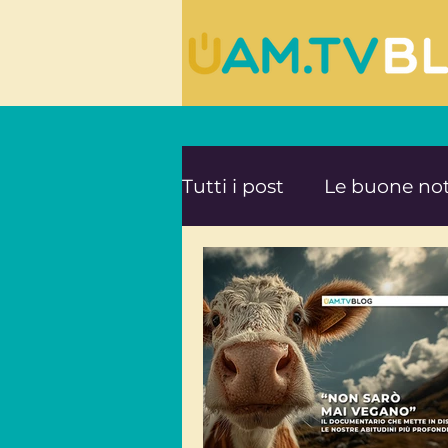
Tutti i post
Le buone not
Le ultime novità da UA
Mente e Spiritualità
Viaggi consapevoli
A