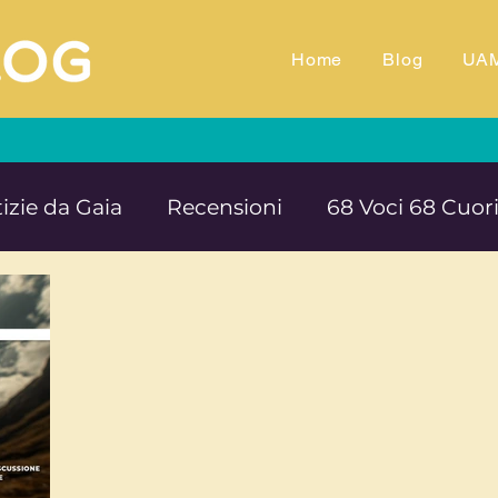
Home
Blog
UA
izie da Gaia
Recensioni
68 Voci 68 Cuor
M.TV
Animali
Ambiente
Documentar
Impegno e denuncia sociale
Equilibrio e B
rte cultura e solidarietà
Educazione e ins