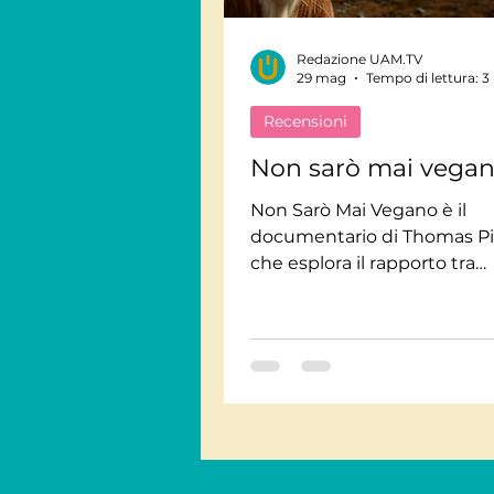
Redazione UAM.TV
Viaggi Consapevoli
29 mag
Tempo di lettura: 3
Recensioni
Personaggi
Intervis
Non sarò mai vega
Non Sarò Mai Vegano è il
documentario di Thomas Pi
Giornate Mondiali
M
che esplora il rapporto tra
alimentazione, veganismo, s
ambiente e consapevolezza
Audiolibri
viaggio tra dati, testimonia
riflessioni sulle nostre abitu
quotidiane e sul loro impatt
pianeta e sugli esseri vivent
disponibile su UAM.TV.