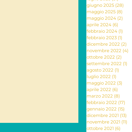
giugno 2025
(28)
28 
maggio 2025
(8)
8 po
ante e rimedi naturali
maggio 2024
(2)
2 po
aprile 2024
(6)
6 post
febbraio 2024
(1)
1 po
febbraio 2023
(1)
1 po
ia
dicembre 2022
(2)
2 
novembre 2022
(4)
4
ottobre 2022
(2)
2 po
settembre 2022
(1)
1 
Letteratura
agosto 2022
(1)
1 post
luglio 2022
(1)
1 post
maggio 2022
(3)
3 po
aprile 2022
(6)
6 post
marzo 2022
(8)
8 pos
febbraio 2022
(17)
17 
gennaio 2022
(15)
15 
dicembre 2021
(13)
13
novembre 2021
(11)
11
ottobre 2021
(6)
6 pos