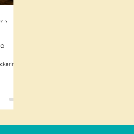
Mindfulnes e Olismo
Storie a lieto fine
Pi
 min
te impossibili
Misteri
Tecnologia
Stor
no
ckering
usica
Salute
Medicina
Interviste
alute,
. Un
nze e
dini
o sul
i. Ora