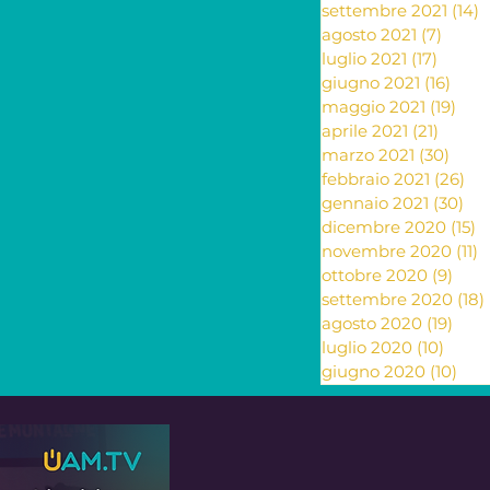
settembre 2021
(14)
1
agosto 2021
(7)
7 pos
luglio 2021
(17)
17 pos
giugno 2021
(16)
16 po
maggio 2021
(19)
19 p
aprile 2021
(21)
21 pos
marzo 2021
(30)
30 p
febbraio 2021
(26)
26
gennaio 2021
(30)
30 
dicembre 2020
(15)
1
novembre 2020
(11)
1
ottobre 2020
(9)
9 po
settembre 2020
(18)
agosto 2020
(19)
19 p
luglio 2020
(10)
10 po
giugno 2020
(10)
10 p