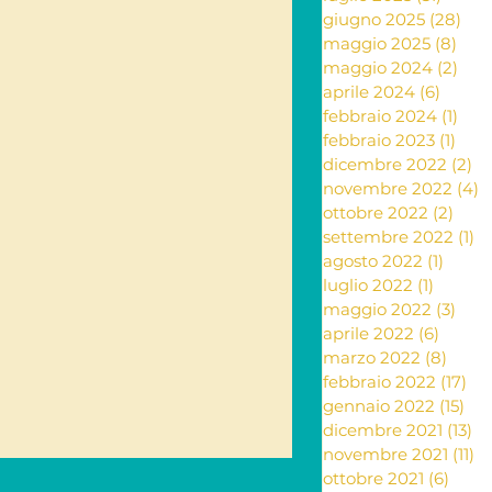
giugno 2025
(28)
28 
maggio 2025
(8)
8 po
ante e rimedi naturali
maggio 2024
(2)
2 po
aprile 2024
(6)
6 post
febbraio 2024
(1)
1 po
febbraio 2023
(1)
1 po
ia
dicembre 2022
(2)
2 
novembre 2022
(4)
4
ottobre 2022
(2)
2 po
settembre 2022
(1)
1 
Letteratura
agosto 2022
(1)
1 post
luglio 2022
(1)
1 post
maggio 2022
(3)
3 po
aprile 2022
(6)
6 post
marzo 2022
(8)
8 pos
febbraio 2022
(17)
17 
gennaio 2022
(15)
15 
dicembre 2021
(13)
13
novembre 2021
(11)
11
ottobre 2021
(6)
6 pos