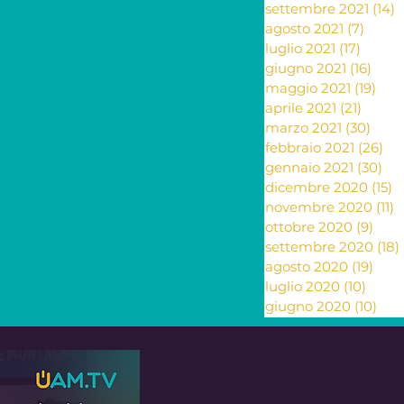
settembre 2021
(14)
1
agosto 2021
(7)
7 pos
luglio 2021
(17)
17 pos
giugno 2021
(16)
16 po
maggio 2021
(19)
19 p
aprile 2021
(21)
21 pos
marzo 2021
(30)
30 p
febbraio 2021
(26)
26
gennaio 2021
(30)
30 
dicembre 2020
(15)
1
novembre 2020
(11)
1
ottobre 2020
(9)
9 po
settembre 2020
(18)
agosto 2020
(19)
19 p
luglio 2020
(10)
10 po
giugno 2020
(10)
10 p