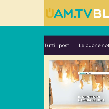
Tutti i post
Le buone not
Le ultime novità da UA
Mente e Spiritualità
Viaggi consapevoli
A