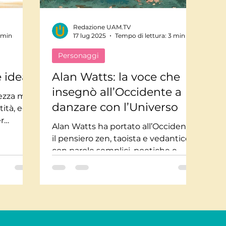
Redazione UAM.TV
Mindfulnes e Olismo
Storie a lieto fine
Pi
 min
17 lug 2025
Tempo di lettura: 3 min
Personaggi
te impossibili
Misteri
Tecnologia
Stor
e idea
Alan Watts: la voce che
insegnò all’Occidente a
ezza ma
danzare con l’Universo
tità, ego,
usica
Salute
Medicina
Interviste
er
Alan Watts ha portato all’Occidente
uzione
il pensiero zen, taoista e vedantico
con parole semplici, poetiche e
profonde. Non era un guru, ma un
narratore della coscienza, capace di
mostrarci che la vita non va risolta,
ma danzata. Siamo onde
dell’universo, non individui separati.
Un invito a lasciare andare il