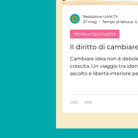
Redazione UAM.TV
Viaggi Consapevoli
27 mag
Tempo di lettura: 4
Mente e Spiritualità
Personaggi
Intervis
Il diritto di cambiar
Cambiare idea non è debol
crescita. Un viaggio tra iden
Giornate Mondiali
M
ascolto e libertà interiore p
riscoprire il valore dell’evol
personale.
Audiolibri