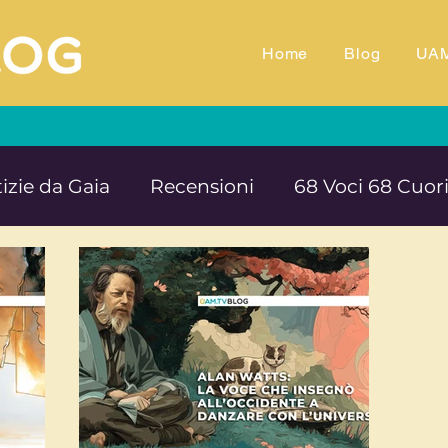
Home
Blog
UA
izie da Gaia
Recensioni
68 Voci 68 Cuor
M.TV
Animali
Ambiente
Documentar
Impegno e denuncia sociale
Equilibrio e B
rte cultura e solidarietà
Educazione e ins