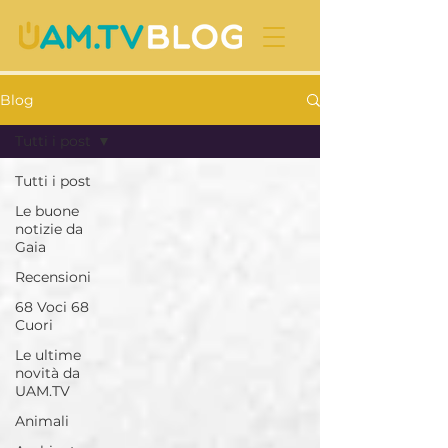
Blog
Tutti i post
Tutti i post
Le buone
notizie da
Gaia
Recensioni
68 Voci 68
Cuori
Le ultime
novità da
UAM.TV
Animali