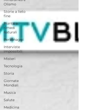
Olismo
Storie a lieto
fine
Piante e
rimedi
naturali
Personaggi
Interviste
impossibili
Misteri
Tecnologia
Storia
Giornate
Mondiali
Musica
Salute
Medicina