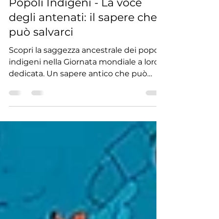
Le buone notizie da Gaia
Giornata mondiale dei
Popoli Indigeni - La voce
degli antenati: il sapere che
può salvarci
Scopri la saggezza ancestrale dei popoli
indigeni nella Giornata mondiale a loro
dedicata. Un sapere antico che può
guidarci verso un futuro più umano e
consapevole.