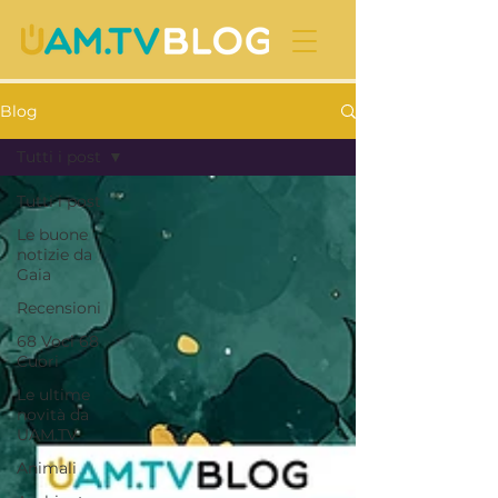
Blog
Tutti i post
Tutti i post
Le buone
notizie da
Gaia
Recensioni
68 Voci 68
Cuori
Le ultime
novità da
UAM.TV
Animali