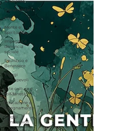
Ambiente
Documentari
Film
Mente e
Spiritualità
Impegno e
denuncia
sociale
Equilibrio e
Benessere
Viaggi
consapevoli
Arte cultura e
solidarietà
Educazione e
insegnamento
Viaggi
Consapevoli
Mindfulnes e