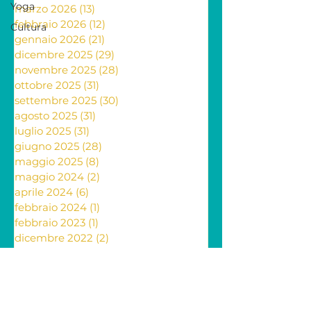
maggio 2026
(13)
13 post
Yoga
aprile 2026
(13)
13 post
Cultura
marzo 2026
(13)
13 post
febbraio 2026
(12)
12 post
gennaio 2026
(21)
21 post
dicembre 2025
(29)
29 post
novembre 2025
(28)
28 post
ottobre 2025
(31)
31 post
settembre 2025
(30)
30 post
agosto 2025
(31)
31 post
luglio 2025
(31)
31 post
giugno 2025
(28)
28 post
maggio 2025
(8)
8 post
maggio 2024
(2)
2 post
aprile 2024
(6)
6 post
febbraio 2024
(1)
1 post
febbraio 2023
(1)
1 post
dicembre 2022
(2)
2 post
novembre 2022
(4)
4 post
ottobre 2022
(2)
2 post