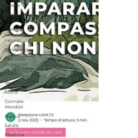
Olismo
Storie a lieto
fine
Piante e
rimedi
naturali
Personaggi
Interviste
impossibili
Misteri
Tecnologia
Storia
Giornate
Mondiali
Musica
Salute
Redazione UAM.TV
2 nov 2025
Tempo di lettura: 3 min
Medicina