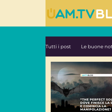
Tutti i post
Le buone not
Le ultime novità da UA
Mente e Spiritualità
Viaggi consapevoli
A