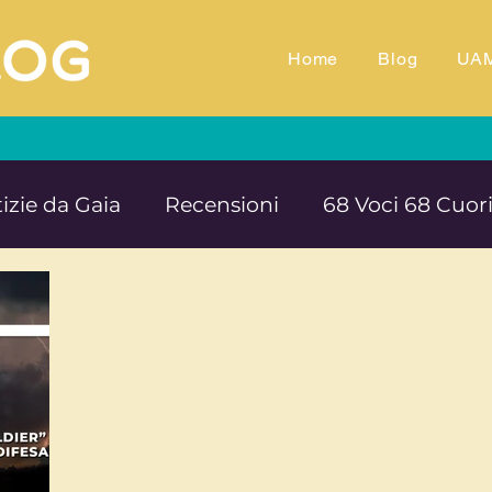
Home
Blog
UA
izie da Gaia
Recensioni
68 Voci 68 Cuor
M.TV
Animali
Ambiente
Documentar
Impegno e denuncia sociale
Equilibrio e B
rte cultura e solidarietà
Educazione e ins