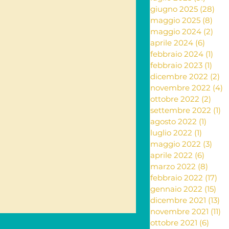
giugno 2025
(28)
28 
maggio 2025
(8)
8 po
ante e rimedi naturali
maggio 2024
(2)
2 po
aprile 2024
(6)
6 post
febbraio 2024
(1)
1 po
febbraio 2023
(1)
1 po
ia
dicembre 2022
(2)
2 
novembre 2022
(4)
4
ottobre 2022
(2)
2 po
settembre 2022
(1)
1 
Letteratura
agosto 2022
(1)
1 post
luglio 2022
(1)
1 post
maggio 2022
(3)
3 po
aprile 2022
(6)
6 post
marzo 2022
(8)
8 pos
febbraio 2022
(17)
17 
gennaio 2022
(15)
15 
dicembre 2021
(13)
13
novembre 2021
(11)
11
ottobre 2021
(6)
6 pos