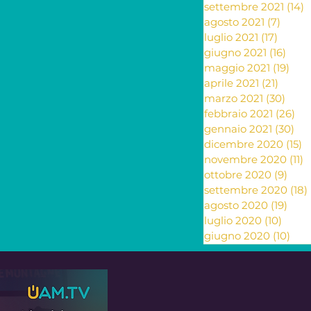
settembre 2021
(14)
1
agosto 2021
(7)
7 pos
luglio 2021
(17)
17 pos
giugno 2021
(16)
16 po
maggio 2021
(19)
19 p
aprile 2021
(21)
21 pos
marzo 2021
(30)
30 p
febbraio 2021
(26)
26
gennaio 2021
(30)
30 
dicembre 2020
(15)
1
novembre 2020
(11)
1
ottobre 2020
(9)
9 po
settembre 2020
(18)
agosto 2020
(19)
19 p
luglio 2020
(10)
10 po
giugno 2020
(10)
10 p