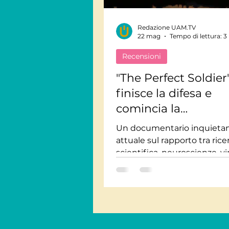
Redazione UAM.TV
Viaggi Consapevoli
22 mag
Tempo di lettura: 3
Recensioni
Personaggi
Intervis
"The Perfect Soldier
finisce la difesa e
comincia la
Giornate Mondiali
M
manipolazione?
Un documentario inquietan
attuale sul rapporto tra rice
Audiolibri
scientifica, neuroscienze, vi
genetica e tecnologia milita
Guarda The Perfect Soldier 
UAM.TV.