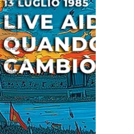
Olismo
Storie a lieto
fine
Piante e
rimedi
naturali
Personaggi
Interviste
impossibili
Misteri
Tecnologia
Storia
Giornate
Mondiali
Musica
Salute
Medicina