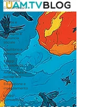
Ambiente
Documentari
Film
Mente e
Spiritualità
Impegno e
denuncia
sociale
Equilibrio e
Benessere
Viaggi
consapevoli
Arte cultura e
solidarietà
Educazione e
insegnamento
Viaggi
Consapevoli
Mindfulnes e