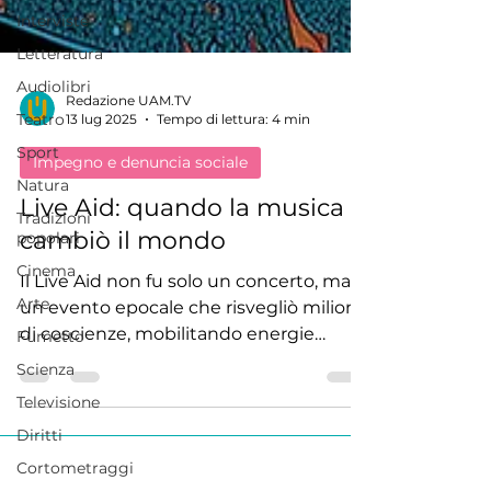
Interviste
Letteratura
Audiolibri
Teatro
Redazione UAM.TV
13 lug 2025
Tempo di lettura: 4 min
Sport
Natura
Impegno e denuncia sociale
Tradizioni
Live Aid: quando la musica
popolari
cambiò il mondo
Cinema
Arte
Il Live Aid non fu solo un concerto, ma
un evento epocale che risvegliò milioni
Fumetto
di coscienze, mobilitando energie
Scienza
creative e risorse per combattere una
Televisione
delle più gravi crisi umanitarie del
Diritti
secolo: la carestia in Etiopia.
Cortometraggi