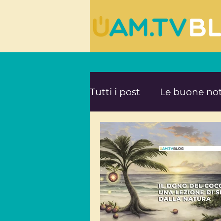
Tutti i post
Le buone not
Le ultime novità da UA
Mente e Spiritualità
Viaggi consapevoli
A