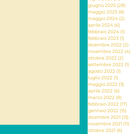
giugno 2025
(28)
28 
maggio 2025
(8)
8 po
ante e rimedi naturali
maggio 2024
(2)
2 po
aprile 2024
(6)
6 post
febbraio 2024
(1)
1 po
febbraio 2023
(1)
1 po
ia
dicembre 2022
(2)
2 
novembre 2022
(4)
4
ottobre 2022
(2)
2 po
settembre 2022
(1)
1 
Letteratura
agosto 2022
(1)
1 post
luglio 2022
(1)
1 post
maggio 2022
(3)
3 po
aprile 2022
(6)
6 post
marzo 2022
(8)
8 pos
febbraio 2022
(17)
17 
gennaio 2022
(15)
15 
dicembre 2021
(13)
13
novembre 2021
(11)
11
ottobre 2021
(6)
6 pos