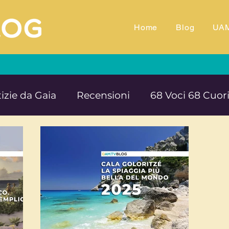
Home
Blog
UA
izie da Gaia
Recensioni
68 Voci 68 Cuor
M.TV
Animali
Ambiente
Documentar
Impegno e denuncia sociale
Equilibrio e B
rte cultura e solidarietà
Educazione e ins