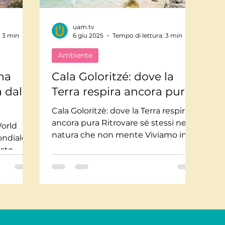
uam.tv
Mindfulnes e Olismo
Storie a lieto fine
Pi
: 3 min
6 giu 2025
Tempo di lettura: 3 min
Ambiente
te impossibili
Misteri
Tecnologia
Stor
na
Cala Goloritzé: dove la
 dalla
Terra respira ancora pura.
usica
Salute
Medicina
Interviste
Cala Goloritzè: dove la Terra respira
ancora pura Ritrovare sé stessi nella
World
natura che non mente Viviamo in
ondiale
un tempo che ci vuole sempre...
esto
a vita, ci
rimento,