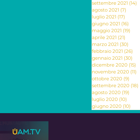
settembre 2021
(14)
1
agosto 2021
(7)
7 pos
luglio 2021
(17)
17 pos
giugno 2021
(16)
16 po
maggio 2021
(19)
19 p
aprile 2021
(21)
21 pos
marzo 2021
(30)
30 p
febbraio 2021
(26)
26
gennaio 2021
(30)
30 
dicembre 2020
(15)
1
novembre 2020
(11)
1
ottobre 2020
(9)
9 po
settembre 2020
(18)
agosto 2020
(19)
19 p
luglio 2020
(10)
10 po
giugno 2020
(10)
10 p