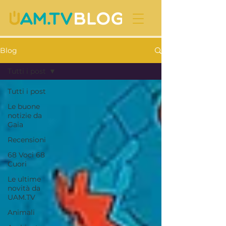
Blog
Tutti i post
Tutti i post
Le buone
notizie da
Gaia
Recensioni
68 Voci 68
Cuori
Le ultime
novità da
UAM.TV
Animali