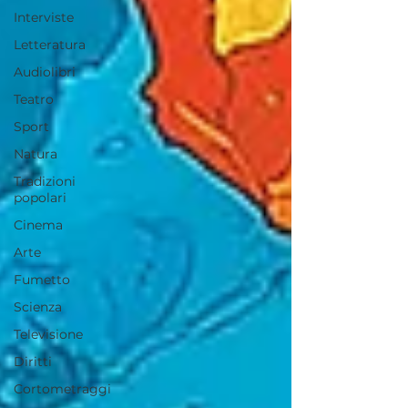
Interviste
Letteratura
Audiolibri
Teatro
Sport
Natura
Tradizioni
popolari
Cinema
Arte
Fumetto
Scienza
Televisione
Diritti
Cortometraggi