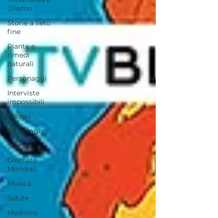
Olismo
Storie a lieto
fine
Piante e
rimedi
naturali
Personaggi
Interviste
impossibili
Misteri
Tecnologia
Storia
Giornate
Mondiali
Musica
Salute
Medicina