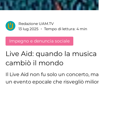
Redazione UAM.TV
13 lug 2025
Tempo di lettura: 4 min
Impegno e denuncia sociale
Live Aid: quando la musica
cambiò il mondo
Il Live Aid non fu solo un concerto, ma
un evento epocale che risvegliò milioni
di coscienze, mobilitando energie
creative e risorse per combattere una
delle più gravi crisi umanitarie del
secolo: la carestia in Etiopia.