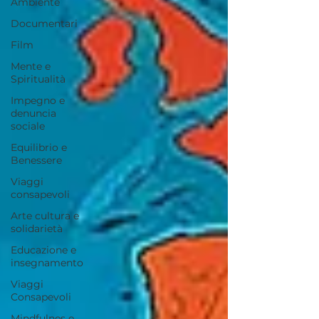
Ambiente
Documentari
Film
Mente e
Spiritualità
Impegno e
denuncia
sociale
Equilibrio e
Benessere
Viaggi
consapevoli
Arte cultura e
solidarietà
Educazione e
insegnamento
Viaggi
Consapevoli
Mindfulnes e