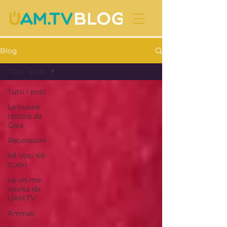
Blog
Tutti i post
Tutti i post
Le buone
notizie da
Gaia
Recensioni
68 Voci 68
Cuori
Le ultime
novità da
UAM.TV
Animali