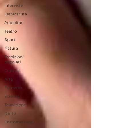
Interviste
Letteratura
Audiolibri
Teatro
Sport
Natura
Tradizioni
popolari
Cinema
Arte
Fumetto
Scienza
Televisione
Diritti
Cortometraggi