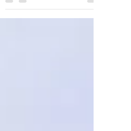
nove puntate da venti minuti che
raccontano il movimento femminile
nel...