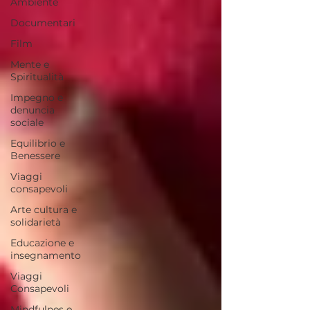
Ambiente
Documentari
Film
Mente e
Spiritualità
Impegno e
denuncia
sociale
Equilibrio e
Benessere
Viaggi
consapevoli
Arte cultura e
solidarietà
Educazione e
insegnamento
Viaggi
Consapevoli
Mindfulnes e