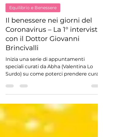
Abha
27 mar 2020
Tempo di lettura: 2 min
Equilibrio e Benessere
Il benessere nei giorni del
Coronavirus – La 1° intervista
con il Dottor Giovanni
Brincivalli
Inizia una serie di appuntamenti
speciali curati da Abha (Valentina Lo
Surdo) su come poterci prendere cura
di noi al meglio nei giorni...