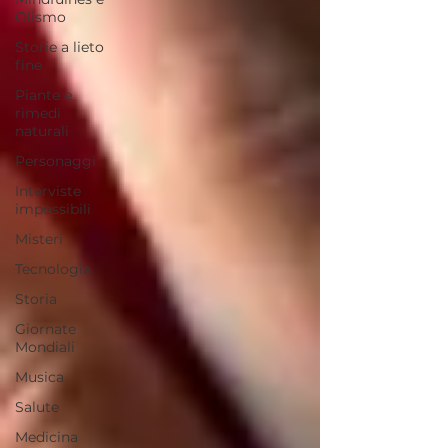
Olismo
Storie a lieto
fine
Piante e
rimedi
naturali
Personaggi
Interviste
impossibili
Misteri
Tecnologia
Storia
Giornate
Mondiali
Musica
Salute
Medicina