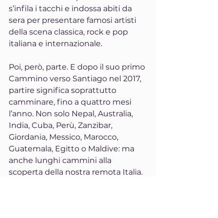
s’infila i tacchi e indossa abiti da 
sera per presentare famosi artisti 
della scena classica, rock e pop 
italiana e internazionale.
Poi, però, parte. E dopo il suo primo 
Cammino verso Santiago nel 2017, 
partire significa soprattutto 
camminare, fino a quattro mesi 
l’anno. Non solo Nepal, Australia, 
India, Cuba, Perù, Zanzibar, 
Giordania, Messico, Marocco, 
Guatemala, Egitto o Maldive: ma 
anche lunghi cammini alla 
scoperta della nostra remota Italia. 
Quindi, zaino in spalla e via, per 30 
chilometri al giorno di media quasi 
sempre in solitaria. Così, la storia di 