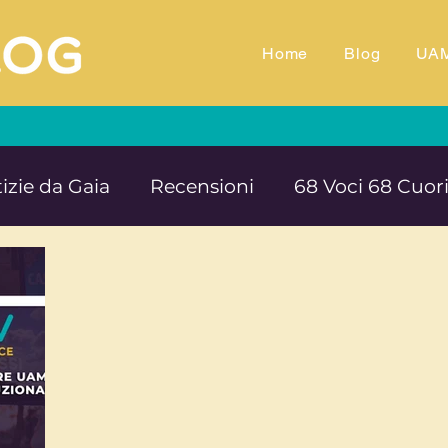
Home
Blog
UA
izie da Gaia
Recensioni
68 Voci 68 Cuor
M.TV
Animali
Ambiente
Documentar
Impegno e denuncia sociale
Equilibrio e B
rte cultura e solidarietà
Educazione e ins