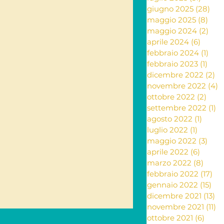
giugno 2025
(28)
28 
maggio 2025
(8)
8 po
ante e rimedi naturali
maggio 2024
(2)
2 po
aprile 2024
(6)
6 post
febbraio 2024
(1)
1 po
febbraio 2023
(1)
1 po
ia
dicembre 2022
(2)
2 
novembre 2022
(4)
4
ottobre 2022
(2)
2 po
settembre 2022
(1)
1 
Letteratura
agosto 2022
(1)
1 post
luglio 2022
(1)
1 post
maggio 2022
(3)
3 po
aprile 2022
(6)
6 post
marzo 2022
(8)
8 pos
febbraio 2022
(17)
17 
gennaio 2022
(15)
15 
dicembre 2021
(13)
13
novembre 2021
(11)
11
ottobre 2021
(6)
6 pos