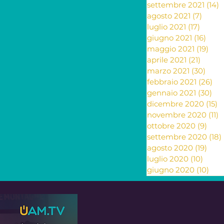
settembre 2021
(14)
1
agosto 2021
(7)
7 pos
luglio 2021
(17)
17 pos
giugno 2021
(16)
16 po
maggio 2021
(19)
19 p
aprile 2021
(21)
21 pos
marzo 2021
(30)
30 p
febbraio 2021
(26)
26
gennaio 2021
(30)
30 
dicembre 2020
(15)
1
novembre 2020
(11)
1
ottobre 2020
(9)
9 po
settembre 2020
(18)
agosto 2020
(19)
19 p
luglio 2020
(10)
10 po
giugno 2020
(10)
10 p