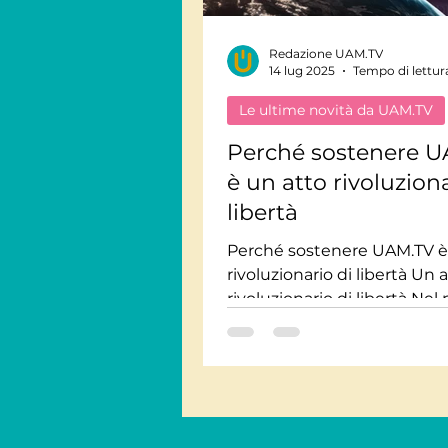
Redazione UAM.TV
Viaggi Consapevoli
14 lug 2025
Tempo di lettur
Le ultime novità da UAM.TV
Personaggi
Intervis
Perché sostenere 
è un atto rivoluziona
libertà
Giornate Mondiali
M
Perché sostenere UAM.TV è
rivoluzionario di libertà Un 
Audiolibri
rivoluzionario di libertà Ne
di oggi, dove tutto sembra fl