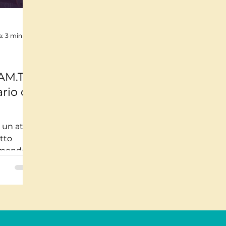
Mindfulnes e Olismo
Storie a lieto fine
Pi
a: 3 min
te impossibili
Misteri
Tecnologia
Stor
UAM.TV
rio di
usica
Salute
Medicina
Interviste
 un atto
atto
l mondo
uire...