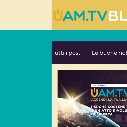
Tutti i post
Le buone not
Le ultime novità da UA
Mente e Spiritualità
Viaggi consapevoli
A