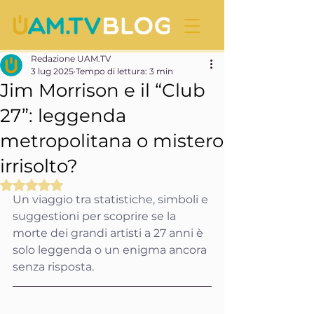
Redazione UAM.TV
3 lug 2025
Tempo di lettura: 3 min
Jim Morrison e il “Club
27”: leggenda
metropolitana o mistero
irrisolto?
Valutazione NaN stelle su 5.
Un viaggio tra statistiche, simboli e 
suggestioni per scoprire se la 
morte dei grandi artisti a 27 anni è 
solo leggenda o un enigma ancora 
senza risposta.