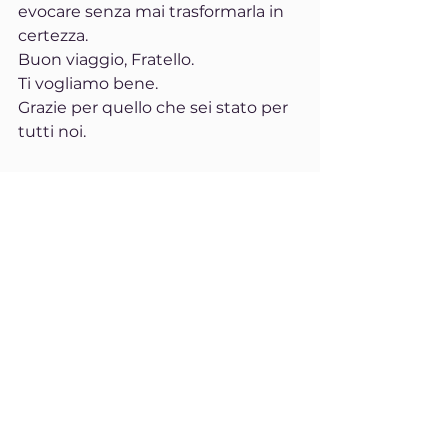
evocare senza mai trasformarla in 
certezza.
Buon viaggio, Fratello.
Ti vogliamo bene.
Grazie per quello che sei stato per 
tutti noi.
Citazione d’autore
La morte non è l’opposto della vita, 
ma una sua parte.
Haruki Murakami
Consiglio consapevole
Concediti oggi un tempo di 
ascolto. Torna a una voce che ti ha 
aiutato a guardare il mondo in 
modo più ampio. Non per 