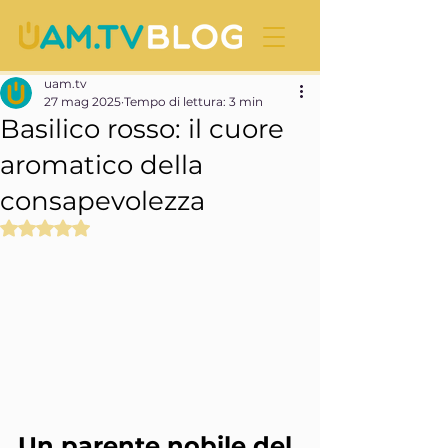
uam.tv
27 mag 2025
Tempo di lettura: 3 min
Basilico rosso: il cuore
aromatico della
consapevolezza
Valutazione NaN stelle su 5.
Un parente nobile del 