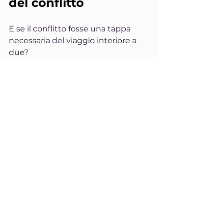
del conflitto
E se il conflitto fosse una tappa 
necessaria del viaggio interiore a 
due?
Una soglia da attraversare per 
andare oltre le maschere?
Un passaggio alchemico, dove l’io 
e il tu si fondono in un noi più 
autentico?
Litigare bene è un’arte.
Una delle più dimenticate.
Ma
 anche una delle più preziose.
Significa restare umani. Restare 
presenti. Restare aperti.
Anche quando sembra più facile 
chiudere.
Anche quando il dolore ci spinge a 
scappare.