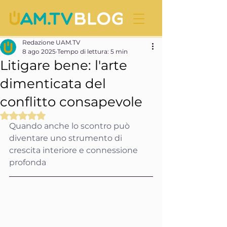
Redazione UAM.TV
8 ago 2025
Tempo di lettura: 5 min
Litigare bene: l'arte
dimenticata del
conflitto consapevole
Valutazione NaN stelle su 5.
Quando anche lo scontro può 
diventare uno strumento di 
crescita interiore e connessione 
profonda