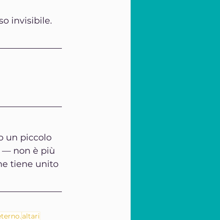
o invisibile.
 un piccolo 
 — non è più 
he tiene unito 
terno.
altari