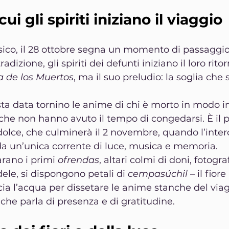
cui gli spiriti iniziano il viaggio
ico, il 28 ottobre segna un momento di passaggio. 
adizione, gli spiriti dei defunti iniziano il loro ritorn
a de los Muertos
, ma il suo preludio: la soglia che s
sta data tornino le anime di chi è morto in modo i
o che non hanno avuto il tempo di congedarsi. È il 
 dolce, che culminerà il 2 novembre, quando l’inte
da un’unica corrente di luce, musica e memoria.
rano i primi 
ofrendas
, altari colmi di doni, fotogra
le, si dispongono petali di 
cempasúchil
 – il fior
scia l’acqua per dissetare le anime stanche del viag
 che parla di presenza e di gratitudine.