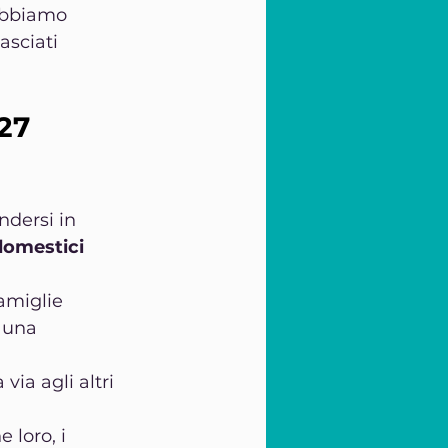
abbiamo 
asciati 
27 
ndersi in 
domestici 
amiglie 
 una 
ia agli altri 
loro, i 