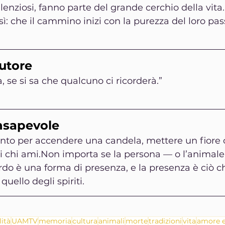
lenziosi, fanno parte del grande cerchio della vita.
sì: che il cammino inizi con la purezza del loro pass
autore
, se si sa che qualcuno ci ricorderà.”
nsapevole
to per accendere una candela, mettere un fiore o
i chi ami.Non importa se la persona — o l’animale
ordo è una forma di presenza, e la presenza è ciò c
quello degli spiriti.
lità
UAMTV
memoria
cultura
animali
morte
tradizioni
vita
amore e