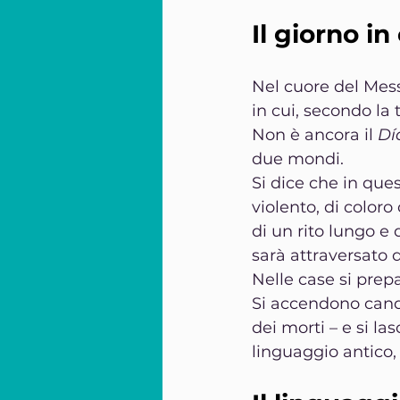
Il giorno in 
Nel cuore del Mess
in cui, secondo la tr
Non è ancora il 
Dí
due mondi.
Si dice che in que
violento, di color
di un rito lungo e
sarà attraversato 
Nelle case si prepa
Si accendono cande
dei morti – e si la
linguaggio antico,