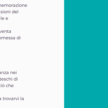
ommemorazione 
sioni del 
le e 
iventa 
romessa di 
anza nei 
teschi di 
ciò che 
 trovarvi la 