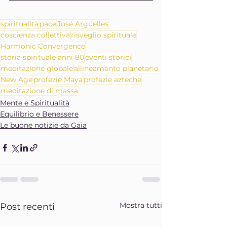
spiritualità
pace
José Argüelles
coscienza collettiva
risveglio spirituale
Harmonic Convergence
storia spirituale anni 80
eventi storici
meditazione globale
allineamento planetario
New Age
profezie Maya
profezie azteche
meditazione di massa
Mente e Spiritualità
Equilibrio e Benessere
Le buone notizie da Gaia
Mostra tutti
Post recenti