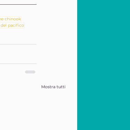
e chinook
 del pacifico
Mostra tutti