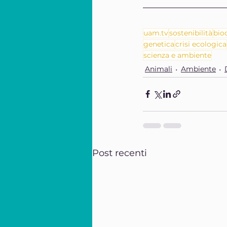
uam.tv
sostenibilità
bio
genetica
crisi ecologica
scienza e ambiente
Animali
Ambiente
Post recenti