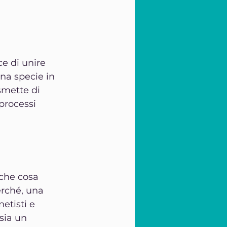
e di unire 
na specie in 
smette di 
processi 
che cosa 
erché, una 
etisti e 
sia un 