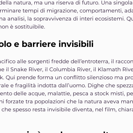
della natura, ma una riserva di futuro. Una singola
rminare tempi di migrazione, comportamenti, ad
ima analisi, la sopravvivenza di interi ecosistemi. 
non è sostituibile.
o e barriere invisibili
ifico alle sorgenti fredde dell’entroterra, il racco
 il Snake River, il Columbia River, il Klamath River
k. Qui prende forma un conflitto silenzioso ma pro
rale e fragilità indotta dall’uomo. Dighe che spezz
ento delle acque, malattie, pesca a stock misti, per
oni forzate tra popolazioni che la natura aveva ma
 che spesso resta invisibile diventa, nel film, chi