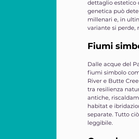
dettaglio estetico 
genetica può dete
millenari e, in ult
variante si perde, 
Fiumi simbol
Dalle acque del Pac
fiumi simbolo come
River e Butte Cree
tra resilienza natu
antiche, riscaldam
habitat e ibridazi
separate. Tutto ciò
leggibile.