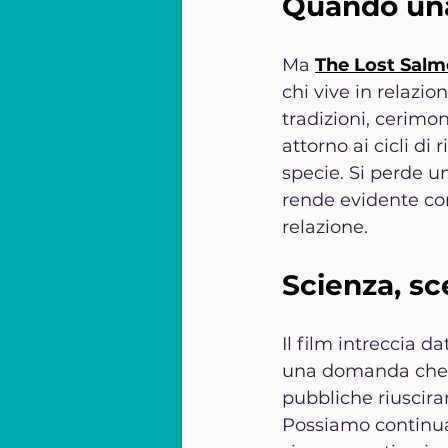
Quando una
Ma 
The Lost Sal
chi vive in relazio
tradizioni, cerimo
attorno ai cicli di
specie. Si perde un
rende evidente com
relazione.
Scienza, sc
Il film intreccia d
una domanda che di
pubbliche riuscira
Possiamo continuar