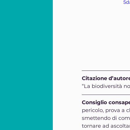
5d
Citazione d’autor
“La biodiversità n
Consiglio consap
pericolo, prova a 
smettendo di com
tornare ad ascolta