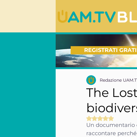
REGISTRATI GRATI
Redazione UAM.
The Lost
biodiver
Valutazione NaN s
Un documentario ch
raccontare perché 