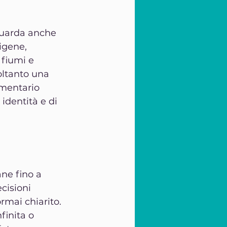
iguarda anche 
igene, 
 fiumi e 
oltanto una 
umentario 
identità e di 
ane fino a 
cisioni 
rmai chiarito. 
finita o 