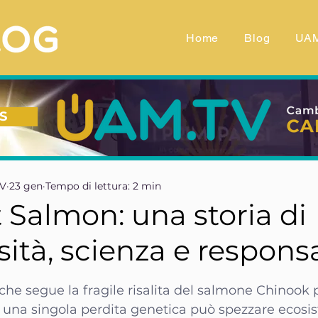
Home
Blog
UA
S
TV
23 gen
Tempo di lettura: 2 min
 Salmon: una storia di
sità, scienza e responsa
telle su 5.
e segue la fragile risalita del salmone Chinook 
una singola perdita genetica può spezzare ecosist