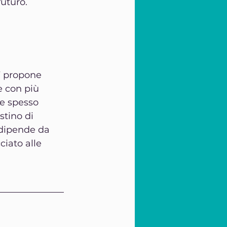
futuro.
V
 propone 
e con più 
he spesso 
stino di 
 dipende da 
ciato alle 