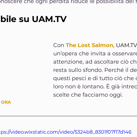
noscere che ogni perdita riduce le possibilità del 
bile su 
UAM.TV
Con 
The Lost Salmon
, 
UAM.T
un’opera che invita a osservar
attenzione, ad ascoltare ciò c
resta sullo sfondo. Perché il de
questi pesci e di tutto ciò che
loro non è lontano. È già intrec
scelte che facciamo oggi.
 ORA
tps://video.wixstatic.com/video/5324b8_8301f07f17d146