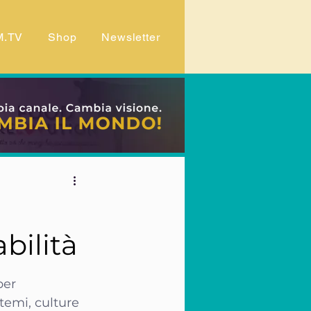
M.TV
Shop
Newsletter
bilità
per 
emi, culture 