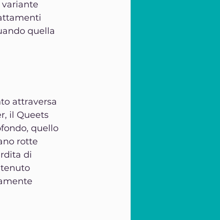
 variante 
attamenti 
Quando quella 
nto attraversa 
, il Queets 
fondo, quello 
ano rotte 
dita di 
ntenuto 
aramente 