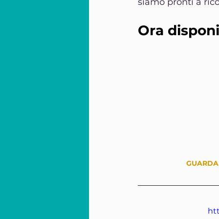
siamo pronti a rico
Ora disponi
GUARDA
ht