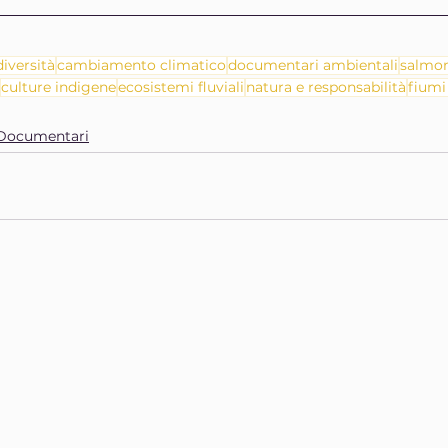
diversità
cambiamento climatico
documentari ambientali
salmon
culture indigene
ecosistemi fluviali
natura e responsabilità
fiumi
Documentari