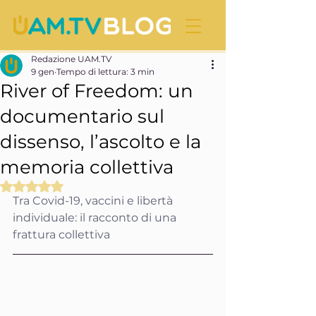
Redazione UAM.TV
9 gen
Tempo di lettura: 3 min
River of Freedom: un
documentario sul
dissenso, l’ascolto e la
memoria collettiva
Valutazione NaN stelle su 5.
Tra Covid-19, vaccini e libertà 
individuale: il racconto di una 
frattura collettiva