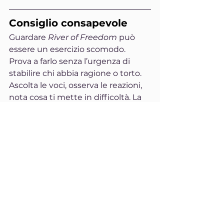
Consiglio consapevole
Guardare 
River of Freedom
 può 
essere un esercizio scomodo. 
Prova a farlo senza l’urgenza di 
stabilire chi abbia ragione o torto. 
Ascolta le voci, osserva le reazioni, 
nota cosa ti mette in difficoltà. La 
comprensione non nasce 
dall’accordo immediato, ma dalla 
disponibilità a restare presenti 
anche quando qualcosa ci 
destabilizza.
UAM.TV
documentario
ascolto
libertà
pensiero critico
memoria collettiva
società contemporanea
dialogo
diritti civili