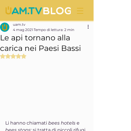
uam.tv
4 mag 2021
Tempo di lettura: 2 min
Le api tornano alla
carica nei Paesi Bassi
Valutazione NaN stelle su 5.
Li hanno chiamati 
bees hotels 
e 
bees stops
: si tratta di piccoli rifugi 