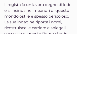
Il regista fa un lavoro degno di lode 
e si insinua nei meandri di questo 
mondo ostile e spesso pericoloso. 
La sua indagine riporta i nomi, 
ricostruisce le carriere e spiega il 
successo di queste figure che, in 
teoria, dovrebbero essere aborrite 
dalla società, ma che ora stanno 
tornando ad avere un peso nel 
dibattito pubblico.
Alla fine dell’ordinata analisi 
dell’
Anima Nera di Donald Trump
, 
viene naturale chiederci come sarà 
il futuro degli Stati Uniti e del 
mondo. E magari provare a 
immaginare uno scenario ancora 
successivo: cosa faranno queste 