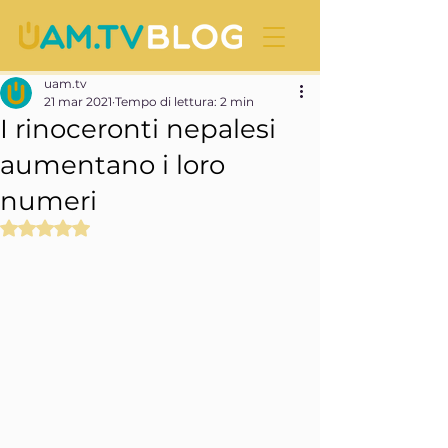
uam.tv
21 mar 2021
Tempo di lettura: 2 min
I rinoceronti nepalesi
aumentano i loro
numeri
Valutazione NaN stelle su 5.