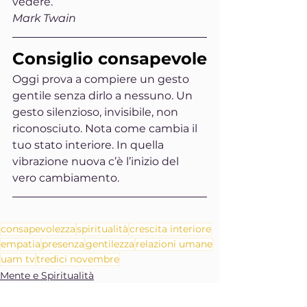
vedere.”
Mark Twain
Consiglio consapevole
Oggi prova a compiere un gesto 
gentile senza dirlo a nessuno. Un 
gesto silenzioso, invisibile, non 
riconosciuto. Nota come cambia il 
tuo stato interiore. In quella 
vibrazione nuova c’è l’inizio del 
vero cambiamento.
consapevolezza
spiritualità
crescita interiore
empatia
presenza
gentilezza
relazioni umane
uam tv
tredici novembre
Mente e Spiritualità
Equilibrio e Benessere
Arte cultura e solidarietà