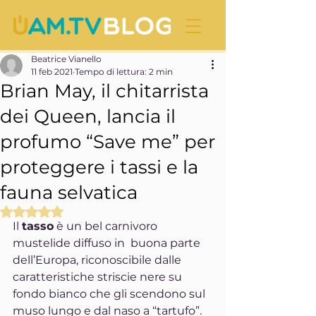
Beatrice Vianello
11 feb 2021
Tempo di lettura: 2 min
Brian May, il chitarrista
dei Queen, lancia il
profumo “Save me” per
proteggere i tassi e la
fauna selvatica
Valutazione NaN stelle su 5.
Il 
tasso
 è un bel carnivoro 
mustelide diffuso in  buona parte 
dell’Europa, riconoscibile dalle 
caratteristiche striscie nere su 
fondo bianco che gli scendono sul 
muso lungo e dal naso a “tartufo”.