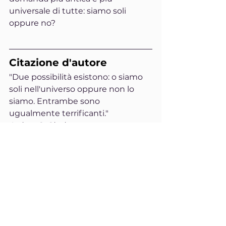
universale di tutte: siamo soli 
oppure no?
Citazione d'autore
"Due possibilità esistono: o siamo 
soli nell'universo oppure non lo 
siamo. Entrambe sono 
ugualmente terrificanti."
Arthur C. Clarke
Consiglio consapevole
Quando osservi il cielo notturno, 
prova a considerare l'immensità 
che ti circonda. Non per cercare 
risposte immediate, ma per 
ricordare che la realtà potrebbe 