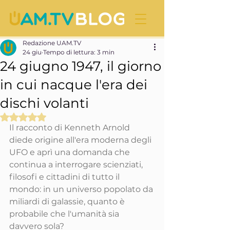
Redazione UAM.TV
24 giu
Tempo di lettura: 3 min
24 giugno 1947, il giorno
in cui nacque l'era dei
dischi volanti
Valutazione NaN stelle su 5.
Il racconto di Kenneth Arnold 
diede origine all'era moderna degli 
UFO e aprì una domanda che 
continua a interrogare scienziati, 
filosofi e cittadini di tutto il 
mondo: in un universo popolato da 
miliardi di galassie, quanto è 
probabile che l'umanità sia 
davvero sola?