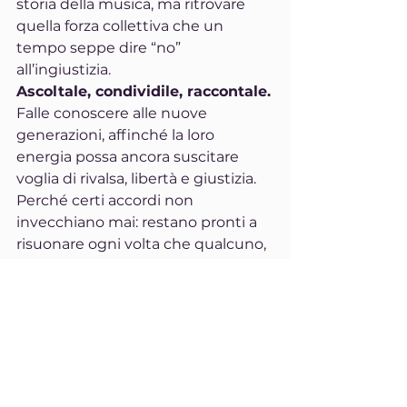
storia della musica, ma ritrovare 
quella forza collettiva che un 
tempo seppe dire “no” 
all’ingiustizia.
Ascoltale, condividile, raccontale.
Falle conoscere alle nuove 
generazioni, affinché la loro 
energia possa ancora suscitare 
voglia di rivalsa, libertà e giustizia.
Perché certi accordi non 
invecchiano mai: restano pronti a 
risuonare ogni volta che qualcuno, 
da qualche parte, decide di alzarsi 
e cambiare il mondo.
Citazione d’autore
“Se non posso ballare, allora non è 
la mia rivoluzione.”