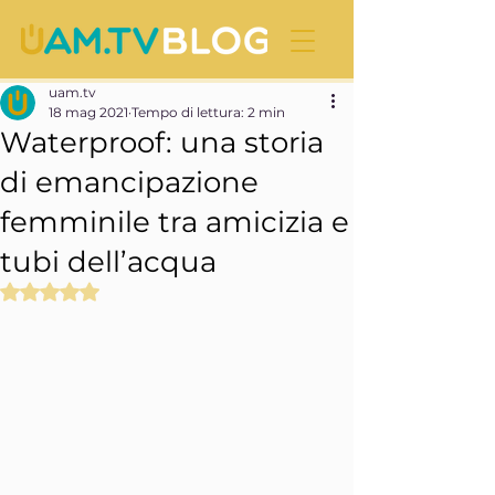
uam.tv
18 mag 2021
Tempo di lettura: 2 min
Waterproof: una storia
di emancipazione
femminile tra amicizia e
tubi dell’acqua
Valutazione NaN stelle su 5.