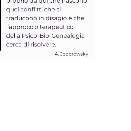
proprio da qui che nascono 
quei conflitti che si 
traducono in disagio e che 
l’approccio terapeutico 
della Psico-Bio-Genealogia 
cerca di risolvere.
A. Jodorowsky
Se questi argomenti ti interessano, 
non perdere su 
UAM.TV
 il 
documentario 
Quelli Che 
Volevano Guarire
, incentrato sulla 
guarigione tramite la psichedelia e 
il viaggio interiore, di cui puoi 
leggere 
qui
 la nostra recensione e 
vedere 
qui
 il trailer.