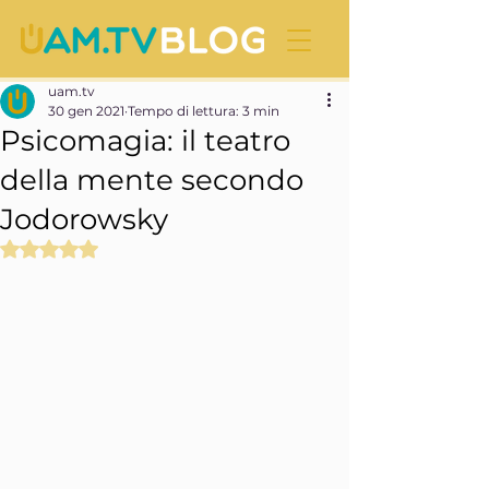
uam.tv
30 gen 2021
Tempo di lettura: 3 min
Psicomagia: il teatro
della mente secondo
Jodorowsky
Valutazione NaN stelle su 5.