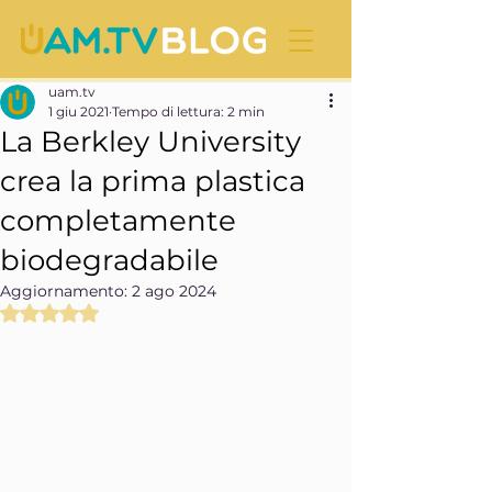
uam.tv
1 giu 2021
Tempo di lettura: 2 min
La Berkley University
crea la prima plastica
completamente
biodegradabile
Aggiornamento:
2 ago 2024
Valutazione NaN stelle su 5.