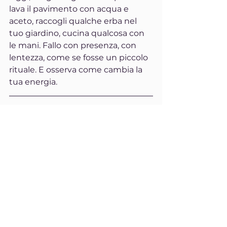
lava il pavimento con acqua e 
aceto, raccogli qualche erba nel 
tuo giardino, cucina qualcosa con 
le mani. Fallo con presenza, con 
lentezza, come se fosse un piccolo 
rituale. E osserva come cambia la 
tua energia.
lentezza
cultura contadina
benessere naturale
vita semplice
spiritualità pratica
rituali quotidiani
cura quotidiana
prendersi cura
erbe officinali
tradizioni rurali
ecologia del quotidiano
gesti consapevoli
saperi antichi
armonia domestica
Mente e Spiritualità
Educazione e insegnamento
Equilibrio e Benessere