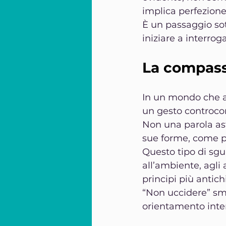
implica perfezion
È un passaggio sot
iniziare a interroga
La compass
In un mondo che a
un gesto controco
Non una parola astr
sue forme, come par
Questo tipo di sgu
all’ambiente, agli
principi più antichi
“Non uccidere” sme
orientamento inter