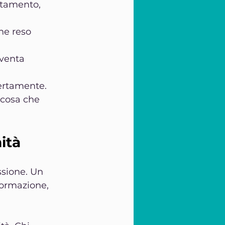
ttamento, 
ne reso 
iventa 
ertamente. 
lcosa che 
nità
ssione. Un 
sformazione, 