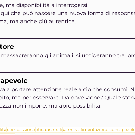
, ma disponibilità a interrogarsi.
 qui che può nascere una nuova forma di responsab
tima, ma anche più autentica.
tore
 massacreranno gli animali, si uccideranno tra loro
sapevole
va a portare attenzione reale a ciò che consumi. N
ito, ma per osservare. Da dove viene? Quale stori
ezza non impone, ma apre possibilità.
lità
compassione
etica
animali
uam tv
alimentazione consapevol