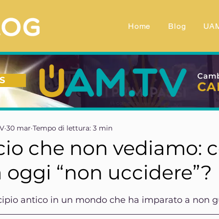
Home
Blog
UA
S
TV
30 mar
Tempo di lettura: 3 min
ficio che non vediamo: 
a oggi “non uccidere”?
telle su 5.
ncipio antico in un mondo che ha imparato a non 