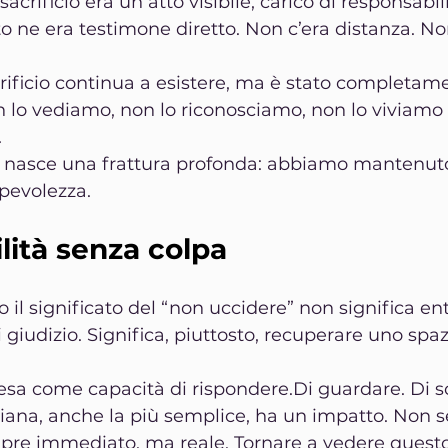
 sacrificio era un atto visibile, carico di responsabili
 ne era testimone diretto. Non c’era distanza. Non
acrificio continua a esistere, ma è stato completam
n lo vediamo, non lo riconosciamo, non lo viviamo
.
i nasce una frattura profonda: abbiamo mantenuto 
pevolezza.
lità senza colpa
 il significato del “non uccidere” non significa en
i giudizio. Significa, piuttosto, recuperare uno spaz
esa come capacità di rispondere.Di guardare. Di sc
diana, anche la più semplice, ha un impatto. Non 
pre immediato, ma reale. Tornare a vedere quest