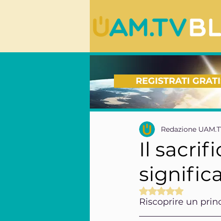
REGISTRATI GRATI
Redazione UAM.
Il sacri
signific
Valutazione NaN s
Riscoprire un pri