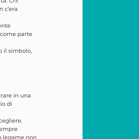
tà. Chi 
 c’era 
ente 
 come parte 
il simbolo, 
trare in una 
io di 
egliere.
sempre 
o legame non 