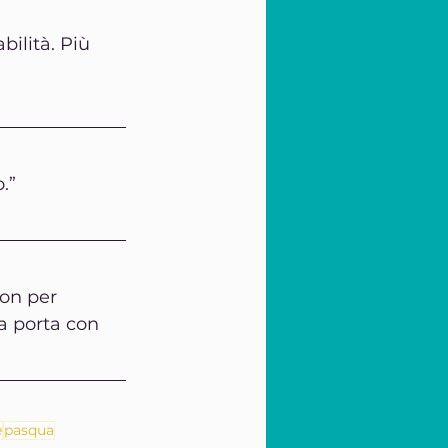
ilità. Più 
.”
on per 
a porta con 
e
pasqua