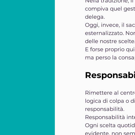
Nella tradizione, il
compiva quel gesto
delega.
Oggi, invece, il s
esternalizzato. No
delle nostre scelte
E forse proprio qu
ma perso la consa
Responsabi
Rimettere al centro
logica di colpa o d
responsabilità.
Responsabilità int
Ogni scelta quoti
evidente, non sem