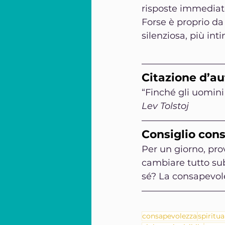
risposte immediate
Forse è proprio da
silenziosa, più in
Citazione d’au
“Finché gli uomini
Lev Tolstoj
Consiglio con
Per un giorno, pro
cambiare tutto sub
sé? La consapevol
consapevolezza
spiritua