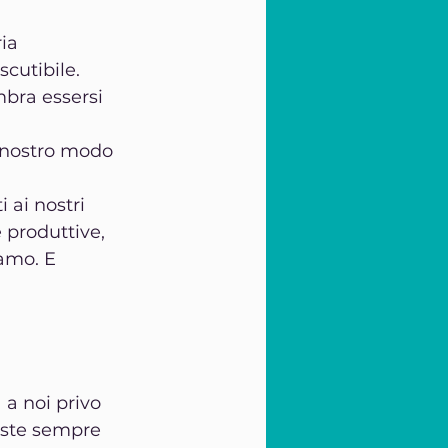
ia 
cutibile. 
bra essersi 
 nostro modo 
 ai nostri 
 produttive, 
amo. E 
a noi privo 
siste sempre 