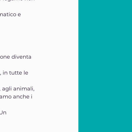
matico e 
ione diventa 
in tutte le 
agli animali, 
tiamo anche i 
Un 