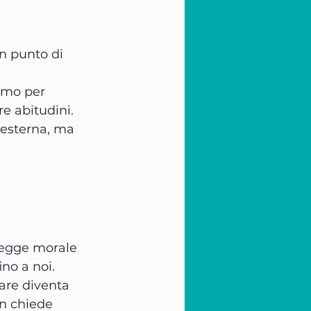
n punto di 
amo per 
e abitudini.
esterna, ma 
legge morale 
ino a noi.
are diventa 
n chiede 