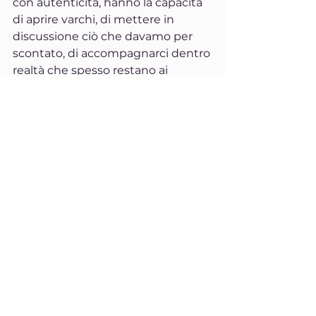
con autenticità, hanno la capacità 
di aprire varchi, di mettere in 
discussione ciò che davamo per 
scontato, di accompagnarci dentro 
realtà che spesso restano ai 
margini del nostro sguardo.
Per questo motivo, nelle prossime 
settimane, 
UAM.TV
 proporrà due 
opere che affrontano questi temi 
da prospettive diverse ma 
complementari.